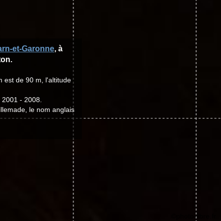
arn-et-Garonne
, à
ton.
 est de 90 m, l'altitude
t 2001 - 2008.
Villemade, le nom anglais
©photo-libre.fr