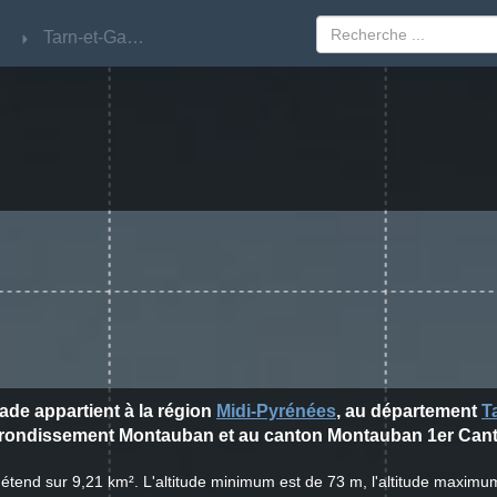
Tarn-et-Garonne
Tarn-et-Garonne
made appartient à la région
Midi-Pyrénées
, au département
T
rrondissement Montauban et au canton Montauban 1er Can
'étend sur 9,21 km². L'altitude minimum est de 73 m, l'altitude maximum