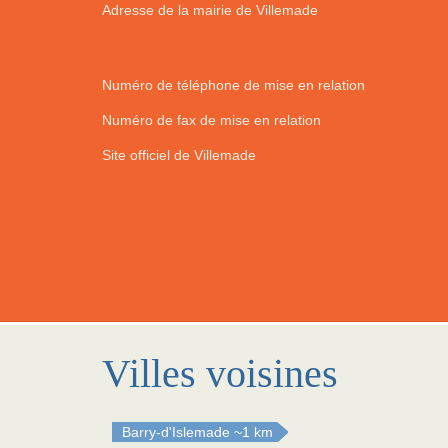
Adresse de la mairie de Villemade
Numéro de téléphone de mise en relation
Numéro de fax de mise en relation
Site officiel de Villemade
Villes voisines
Barry-d'Islemade
~1 km