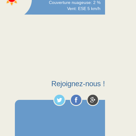
Couverture nuageuse: 2 %
Vent: ESE 5 km/h
Rejoignez-nous !