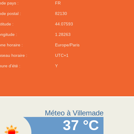
de pays :
FR
de postal :
82130
titude :
44.07593
ngitude :
1.28263
ne horaire :
Europe/Paris
seau horaire :
UTC+1
ure d'été :
Y
Méteo à Villemade
37 °C