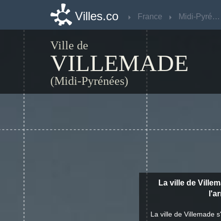
Villes.co
Villes.co
France
France
Midi-Pyrénées
Midi-Pyrénées
Ville de
VILLEMADE
(Midi-Pyrénées)
La ville de Ville
l'a
La ville de Villemade s