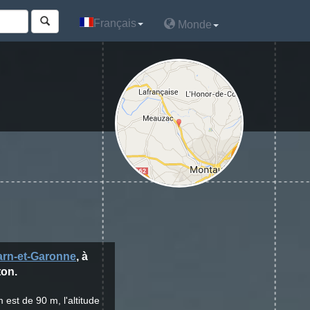
Français
Français
Monde
Monde
arn-et-Garonne
, à
ton.
 est de 90 m, l'altitude