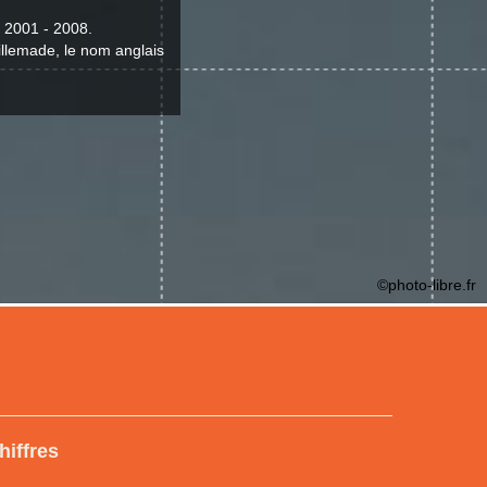
t 2001 - 2008.
Villemade, le nom anglais
©photo-libre.fr
hiffres