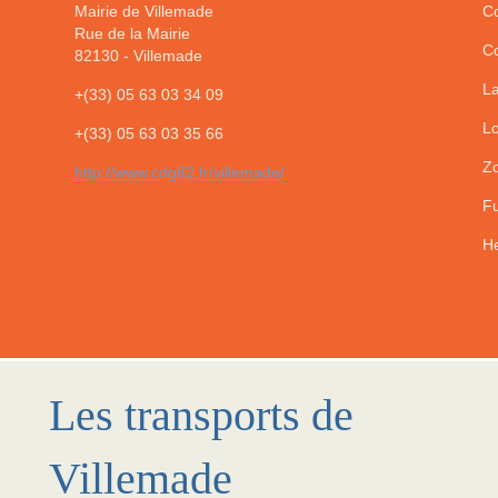
Mairie de Villemade
Co
Rue de la Mairie
Co
82130
-
Villemade
La
+(33) 05 63 03 34 09
Lo
+(33) 05 63 03 35 66
Zo
http://www.cdg82.fr/villemade/
Fu
He
Les transports de
Villemade