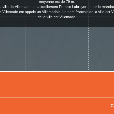
moyenne est de 79 m.
a ville de Villemade est actuellement Francis Labruyere pour le manda
de Villemade est appelé un Villemadais. Le nom français de la ville est 
de la ville est Villemade.
C