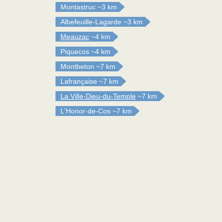
Montastruc
~3 km
Albefeuille-Lagarde
~3 km
Meauzac
~4 km
Piquecos
~4 km
Montbeton
~7 km
Lafrançaise
~7 km
La Ville-Dieu-du-Temple
~7 km
L'Honor-de-Cos
~7 km