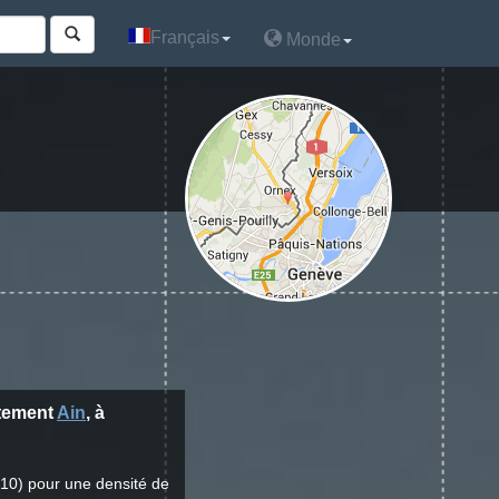
Français
Français
Monde
Monde
rtement
Ain
, à
010) pour une densité de