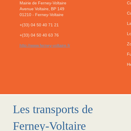
Mairie de Ferney-Voltaire
Co
Avenue Voltaire, BP 149
Co
01210
-
Ferney-Voltaire
La
+(33) 04 50 40 71 21
Lo
+(33) 04 50 40 63 76
Zo
http://www.ferney-voltaire.fr
Fu
He
Les transports de
Ferney-Voltaire