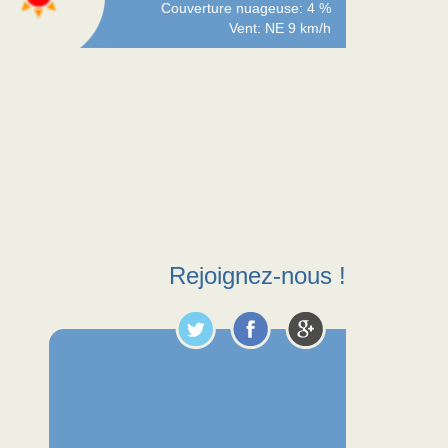
Couverture nuageuse: 4 %
Vent: NE 9 km/h
Rejoignez-nous !