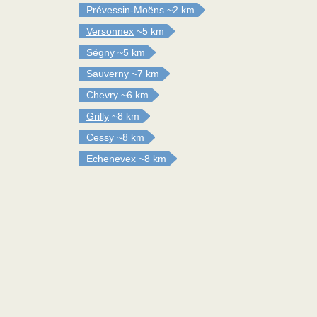
Prévessin-Moëns
~2 km
Versonnex
~5 km
Ségny
~5 km
Sauverny
~7 km
Chevry
~6 km
Grilly
~8 km
Cessy
~8 km
Echenevex
~8 km