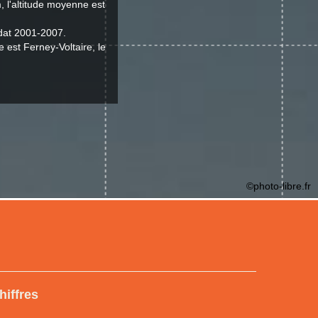
, l'altitude moyenne est
ndat 2001-2007.
e est Ferney-Voltaire, le
©photo-libre.fr
hiffres