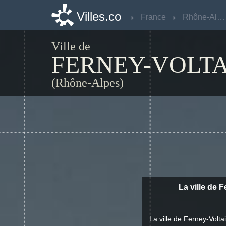
Villes.co
Villes.co
France
France
Rhône-Alpes
Rhône-Alpes
Ville de
FERNEY-VOLTA
(Rhône-Alpes)
La ville de 
La ville de Ferney-Volt