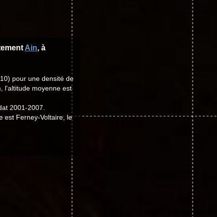
rtement
Ain
, à
010) pour une densité de
, l'altitude moyenne est
ndat 2001-2007.
e est Ferney-Voltaire, le
©photo-libre.fr