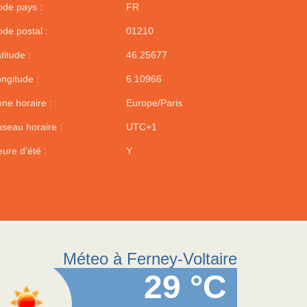
de pays :
FR
de postal :
01210
titude :
46.25677
ngitude :
6.10966
ne horaire :
Europe/Paris
seau horaire :
UTC+1
ure d'été :
Y
Méteo à Ferney-Voltaire
29 °C