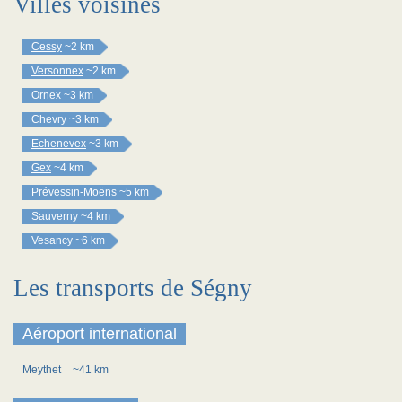
Villes voisines
Cessy
~2 km
Versonnex
~2 km
Ornex
~3 km
Chevry
~3 km
Echenevex
~3 km
Gex
~4 km
Prévessin-Moëns
~5 km
Sauverny
~4 km
Vesancy
~6 km
Les transports de Ségny
Aéroport international
Meythet
~41 km