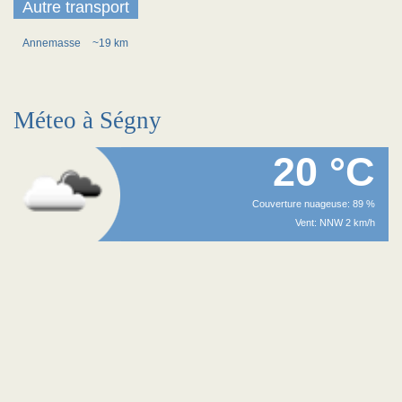
Autre transport
Annemasse
~19 km
Méteo à Ségny
20 °C
Couverture nuageuse: 89 %
Vent: NNW 2 km/h