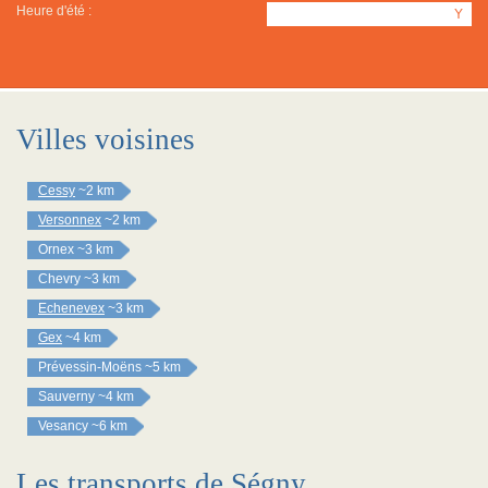
Heure d'été :
Y
Villes voisines
Cessy
~2 km
Versonnex
~2 km
Ornex
~3 km
Chevry
~3 km
Echenevex
~3 km
Gex
~4 km
Prévessin-Moëns
~5 km
Sauverny
~4 km
Vesancy
~6 km
Les transports de Ségny