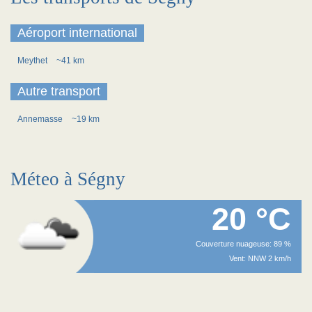
Aéroport international
Meythet
~41 km
Autre transport
Annemasse
~19 km
Méteo à Ségny
20 °C
Couverture nuageuse: 89 %
Vent: NNW 2 km/h