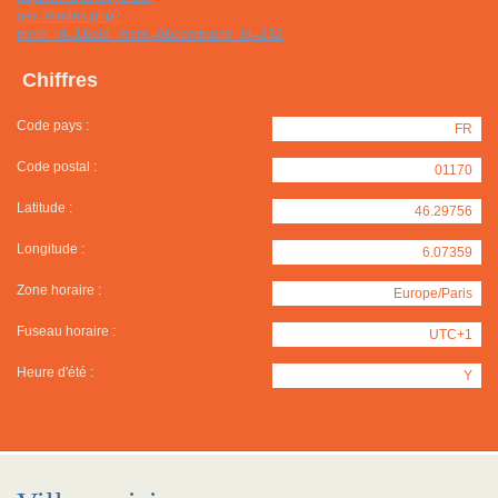
gex.fr/index.php?
mere_id=1&old_mere=0&commune_id=232
Chiffres
Code pays :
FR
Code postal :
01170
Latitude :
46.29756
Longitude :
6.07359
Zone horaire :
Europe/Paris
Fuseau horaire :
UTC+1
Heure d'été :
Y