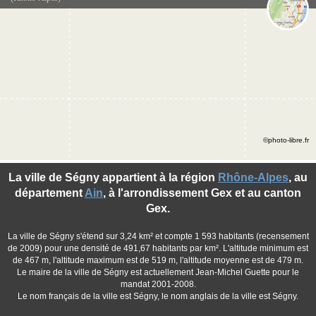
©photo-libre.fr
La ville de Ségny appartient à la région
Rhône-Alpes
, au
département
Ain
, à l'arrondissement Gex et au canton
Gex.
La ville de Ségny s'étend sur 3,24 km² et compte 1 593 habitants (recensement
de 2009) pour une densité de 491,67 habitants par km². L'altitude minimum est
de 467 m, l'altitude maximum est de 519 m, l'altitude moyenne est de 479 m.
Le maire de la ville de Ségny est actuellement Jean-Michel Guette pour le
mandat 2001-2008.
Le nom français de la ville est Ségny, le nom anglais de la ville est Ségny.