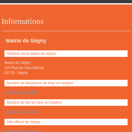
Informations
Mairie de Ségny
Adresse de la mairie de Ségny
Mairie de Ségny
103 Rue du Vieux Bourg
01170
-
Ségny
Numéro de téléphone de mise en relation
+(33) 04 50 41 60 68
Numéro de fax de mise en relation
+(33) 04 50 41 67 55
Site officiel de Ségny
http://www.cc-pays-de-