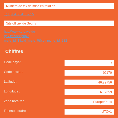
Numéro de fax de mise en relation
+(33) 04 50 41 67 55
Site officiel de Ségny
http://www.cc-pays-de-
gex.fr/index.php?
mere_id=1&old_mere=0&commune_id=232
Chiffres
Code pays :
FR
Code postal :
01170
Latitude :
46.29756
Longitude :
6.07359
Zone horaire :
Europe/Paris
Fuseau horaire :
UTC+1