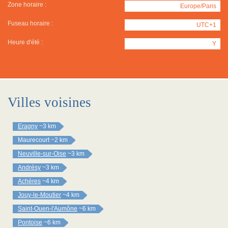
Zone horaire :
Europe/Paris
Fuseau horaire :
UTC+1
Heure d'été :
Y
Villes voisines
Eragny
~3 km
Maurecourt
~2 km
Neuville-sur-Oise
~3 km
Andrésy
~3 km
Achères
~4 km
Jouy-le-Moutier
~4 km
Saint-Ouen-l'Aumône
~6 km
Pontoise
~6 km