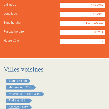
Latitude :
48.99269
Longitude :
2.09326
Zone horaire :
Europe/Paris
Fuseau horaire :
UTC+1
Heure d'été :
Y
Villes voisines
Eragny
~3 km
Maurecourt
~2 km
Neuville-sur-Oise
~3 km
Andrésy
~3 km
Achères
~4 km