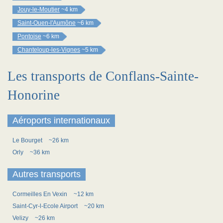
Jouy-le-Moutier
~4 km
Saint-Ouen-l'Aumône
~6 km
Pontoise
~6 km
Chanteloup-les-Vignes
~5 km
Les transports de Conflans-Sainte-
Honorine
Aéroports internationaux
Le Bourget
~26 km
Orly
~36 km
Autres transports
Cormeilles En Vexin
~12 km
Saint-Cyr-l-Ecole Airport
~20 km
Velizy
~26 km