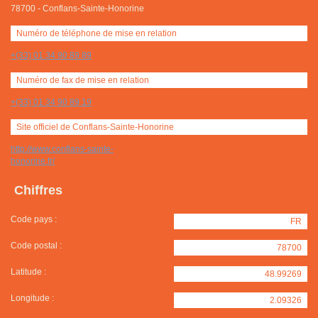
78700
-
Conflans-Sainte-Honorine
Numéro de téléphone de mise en relation
+(33) 01 34 90 89 89
Numéro de fax de mise en relation
+(33) 01 34 90 89 19
Site officiel de Conflans-Sainte-Honorine
http://www.conflans-sainte-
honorine.fr/
Chiffres
Code pays :
FR
Code postal :
78700
Latitude :
48.99269
Longitude :
2.09326