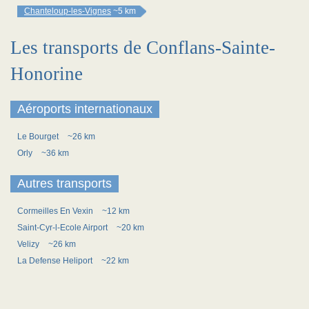
Chanteloup-les-Vignes
~5 km
Les transports de Conflans-Sainte-
Honorine
Aéroports internationaux
Le Bourget
~26 km
Orly
~36 km
Autres transports
Cormeilles En Vexin
~12 km
Saint-Cyr-l-Ecole Airport
~20 km
Velizy
~26 km
La Defense Heliport
~22 km