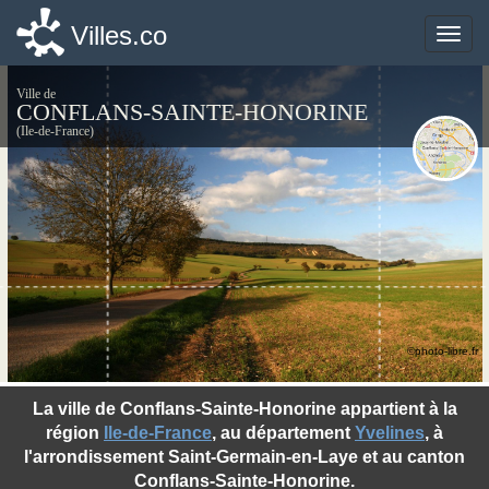
Villes.co
Villes.co
Toggle
Toggle
naviga
naviga
Ville de
CONFLANS-SAINTE-HONORINE
(Ile-de-France)
©photo-libre.fr
La ville de Conflans-Sainte-Honorine appartient à la
région
Ile-de-France
, au département
Yvelines
, à
l'arrondissement Saint-Germain-en-Laye et au canton
Conflans-Sainte-Honorine.