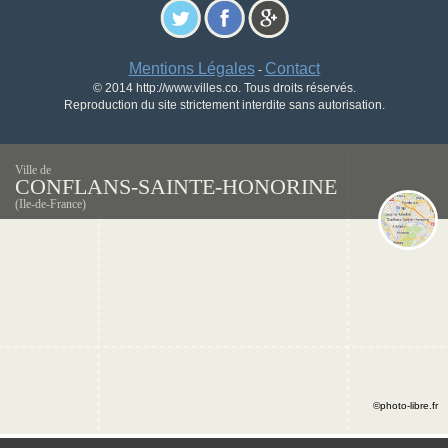
Mentions Légales
Contact
-
© 2014 http://www.villes.co. Tous droits réservés.
Reproduction du site strictement interdite sans autorisation.
Ville de
CONFLANS-SAINTE-HONORINE
(Ile-de-France)
©photo-libre.fr