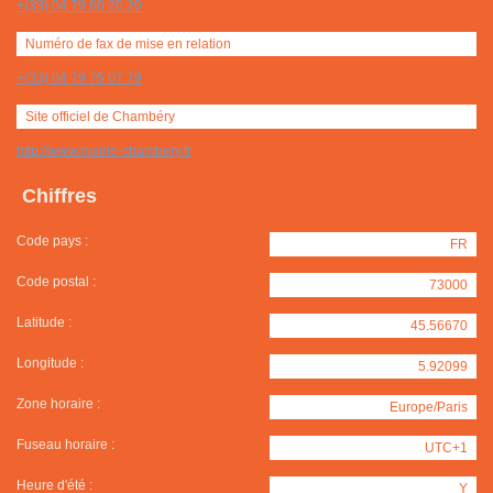
+(33) 04 79 60 20 20
Numéro de fax de mise en relation
+(33) 04 79 75 07 79
Site officiel de Chambéry
http://www.mairie-chambery.fr
Chiffres
Code pays :
FR
Code postal :
73000
Latitude :
45.56670
Longitude :
5.92099
Zone horaire :
Europe/Paris
Fuseau horaire :
UTC+1
Heure d'été :
Y