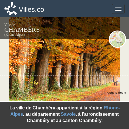
Villes.co
Villes.co
Toggle
Toggle
naviga
naviga
Ville de
CHAMBÉRY
(Rhône-Alpes)
©photo-libre.fr
La ville de Chambéry appartient à la région
Rhône-
Alpes
, au département
Savoie
, à l'arrondissement
Chambéry et au canton Chambéry.