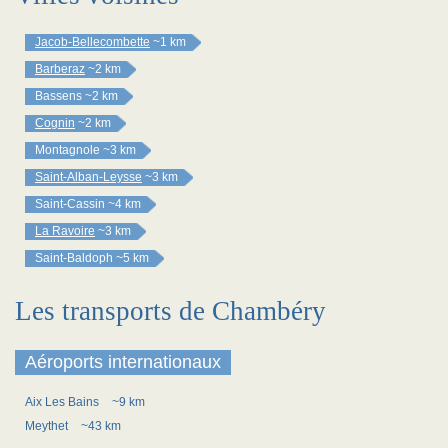
Jacob-Bellecombette
~1 km
Barberaz
~2 km
Bassens
~2 km
Cognin
~2 km
Montagnole
~3 km
Saint-Alban-Leysse
~3 km
Saint-Cassin
~4 km
La Ravoire
~3 km
Saint-Baldoph
~5 km
Les transports de Chambéry
Aéroports internationaux
Aix Les Bains
~9 km
Meythet
~43 km