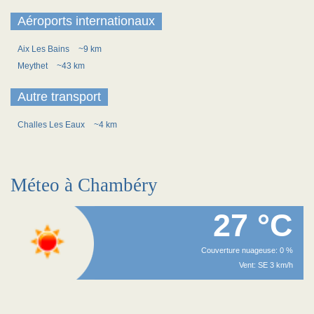
Aéroports internationaux
Aix Les Bains
~9 km
Meythet
~43 km
Autre transport
Challes Les Eaux
~4 km
Méteo à Chambéry
27 °C
Couverture nuageuse: 0 %
Vent: SE 3 km/h