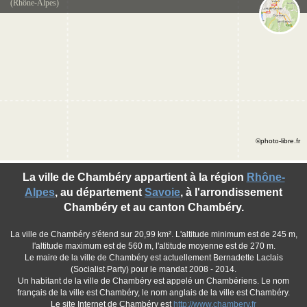
(Rhône-Alpes)
©photo-libre.fr
La ville de Chambéry appartient à la région
Rhône-
Alpes
, au département
Savoie
, à l'arrondissement
Chambéry et au canton Chambéry.
La ville de Chambéry s'étend sur 20,99 km². L'altitude minimum est de 245 m,
l'altitude maximum est de 560 m, l'altitude moyenne est de 270 m.
Le maire de la ville de Chambéry est actuellement Bernadette Laclais
(Socialist Party) pour le mandat 2008 - 2014.
Un habitant de la ville de Chambéry est appelé un Chambériens. Le nom
français de la ville est Chambéry, le nom anglais de la ville est Chambéry.
Le site Internet de Chambéry est
http://www.chambery.fr