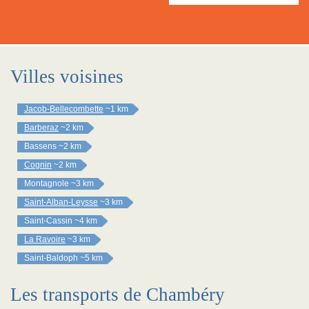
Villes voisines
Jacob-Bellecombette
~1 km
Barberaz
~2 km
Bassens
~2 km
Cognin
~2 km
Montagnole
~3 km
Saint-Alban-Leysse
~3 km
Saint-Cassin
~4 km
La Ravoire
~3 km
Saint-Baldoph
~5 km
Les transports de Chambéry