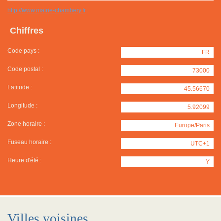
http://www.mairie-chambery.fr
Chiffres
Code pays :
FR
Code postal :
73000
Latitude :
45.56670
Longitude :
5.92099
Zone horaire :
Europe/Paris
Fuseau horaire :
UTC+1
Heure d'été :
Y
Villes voisines