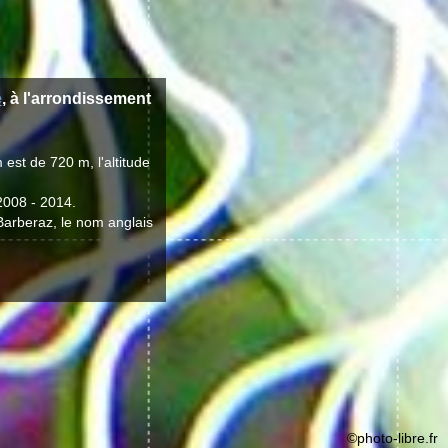
e
, à l'arrondissement
est de 720 m, l'altitude
2008 - 2014.
 Barberaz, le nom anglais
©photo-libre.fr