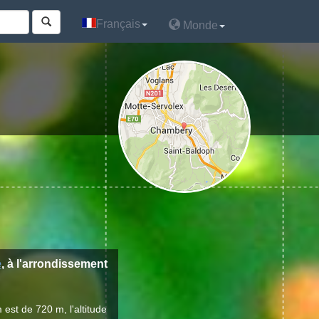
Français
Français
Monde
Monde
e
, à l'arrondissement
est de 720 m, l'altitude