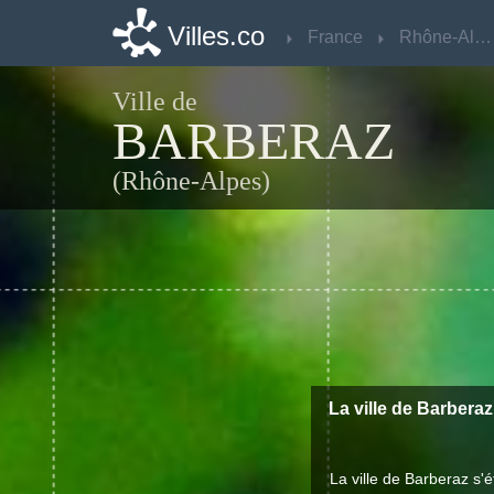
Villes.co
Villes.co
France
France
Rhône-Alpes
Rhône-Alpes
Ville de
BARBERAZ
(Rhône-Alpes)
La ville de Barberaz
La ville de Barberaz s'