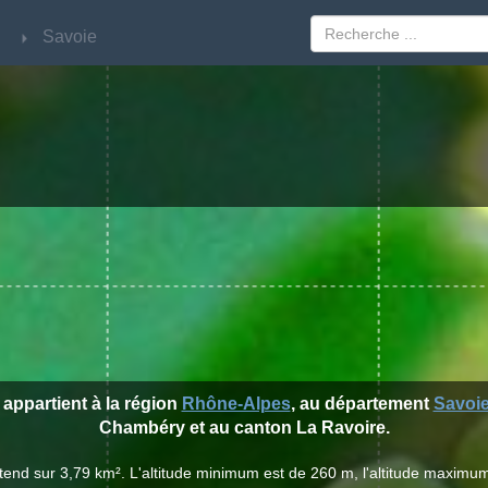
Savoie
Savoie
 appartient à la région
Rhône-Alpes
, au département
Savoi
Chambéry et au canton La Ravoire.
étend sur 3,79 km². L'altitude minimum est de 260 m, l'altitude maximum 