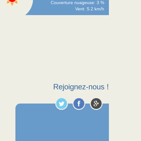
Couverture nuageuse: 3 %
Vent: S 2 km/h
Rejoignez-nous !