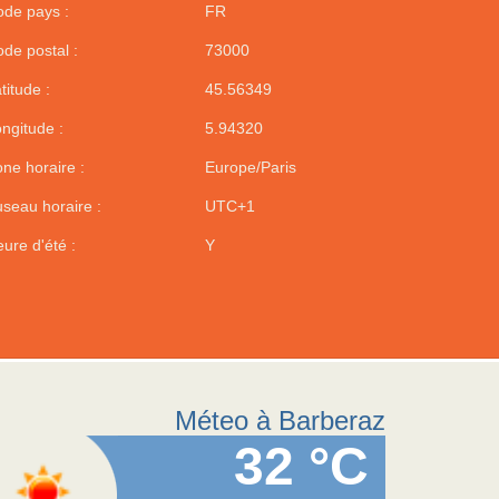
de pays :
FR
de postal :
73000
titude :
45.56349
ngitude :
5.94320
ne horaire :
Europe/Paris
seau horaire :
UTC+1
ure d'été :
Y
Méteo à Barberaz
32 °C