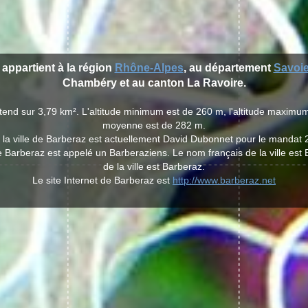
 appartient à la région
Rhône-Alpes
, au département
Savoi
Chambéry et au canton La Ravoire.
étend sur 3,79 km². L'altitude minimum est de 260 m, l'altitude maximum 
moyenne est de 282 m.
 la ville de Barberaz est actuellement David Dubonnet pour le mandat 
de Barberaz est appelé un Barberaziens. Le nom français de la ville est
de la ville est Barberaz.
Le site Internet de Barberaz est
http://www.barberaz.net