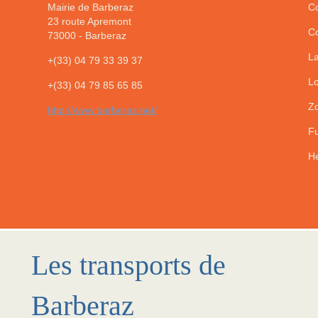
Mairie de Barberaz
Co
23 route Apremont
Co
73000
-
Barberaz
La
+(33) 04 79 33 39 37
Lo
+(33) 04 79 85 65 85
Zo
http://www.barberaz.net/
Fu
He
Les transports de
Barberaz