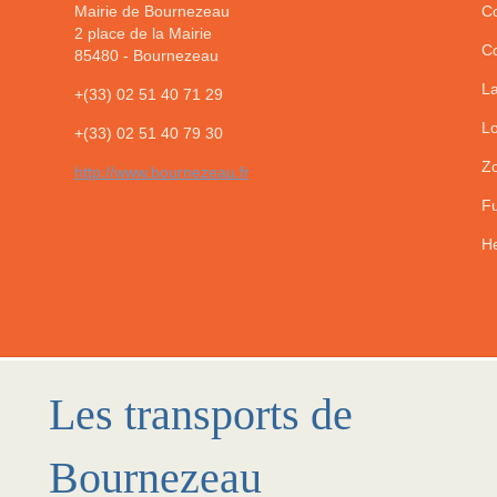
Mairie de Bournezeau
Co
2 place de la Mairie
Co
85480
-
Bournezeau
La
+(33) 02 51 40 71 29
Lo
+(33) 02 51 40 79 30
Zo
http://www.bournezeau.fr
Fu
He
Les transports de
Bournezeau