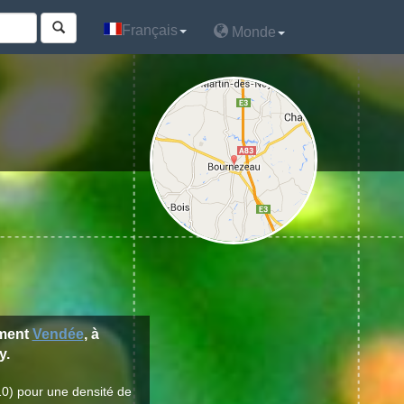
Français
Français
Monde
Monde
ement
Vendée
, à
y.
10) pour une densité de