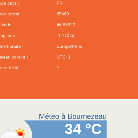
de pays :
FR
de postal :
85480
titude :
46.63620
ngitude :
-1.17085
ne horaire :
Europe/Paris
seau horaire :
UTC+1
ure d'été :
Y
Méteo à Bournezeau
34 °C