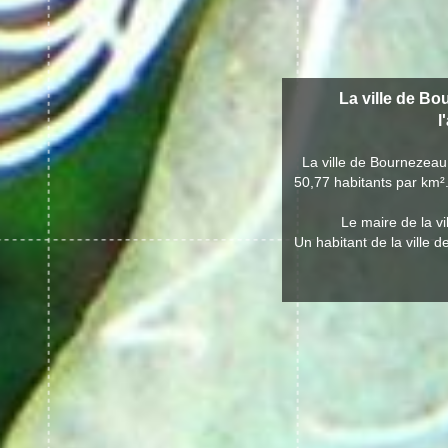
La ville de Bo
l
La ville de Bournezeau
50,77 habitants par km².
Le maire de la v
Un habitant de la ville 