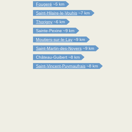
Fougeré
~5 km
Saint-Hilaire-le-Vouhis
~7 km
Thorigny
~6 km
Sainte-Pexine
~9 km
Moutiers-sur-le-Lay
~9 km
Saint-Martin-des-Noyers
~9 km
Château-Guibert
~8 km
Saint-Vincent-Puymaufrais
~8 km