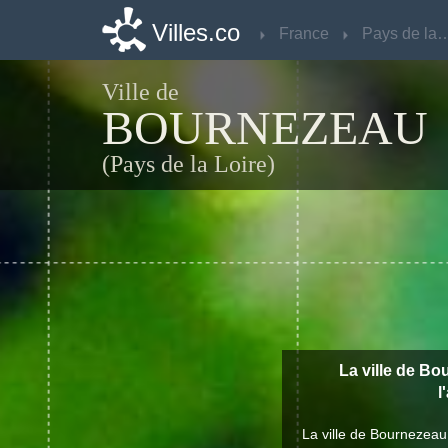
Villes.co
Villes.co
France
France
Pays de la 
Pays de la 
Ville de
BOURNEZEAU
(Pays de la Loire)
La ville de Bo
l
La ville de Bournezeau