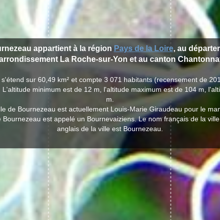
urnezeau appartient à la région
Pays de la Loire
, au départ
'arrondissement La Roche-sur-Yon et au canton Chantonna
 s'étend sur 60,49 km² et compte 3 071 habitants (recensement de 20
 L'altitude minimum est de 12 m, l'altitude maximum est de 104 m, l'a
m.
ille de Bournezeau est actuellement Louis-Marie Giraudeau pour le ma
de Bournezeau est appelé un Bournevaiziens. Le nom français de la vil
anglais de la ville est Bournezeau.