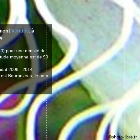
ement
Vendée
, à
y.
10) pour une densité de
ltitude moyenne est de 90
ndat 2008 - 2014.
le est Bournezeau, le nom
©photo-libre.fr