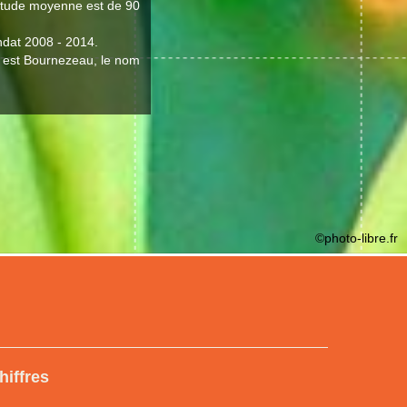
ltitude moyenne est de 90
ndat 2008 - 2014.
le est Bournezeau, le nom
©photo-libre.fr
hiffres