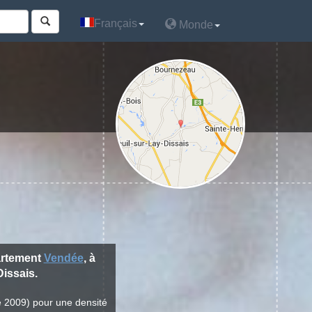
Français
Français
Monde
Monde
artement
Vendée
, à
issais.
e 2009) pour une densité