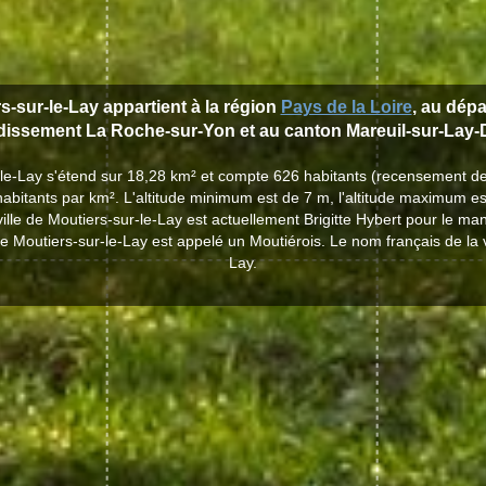
rs-sur-le-Lay appartient à la région
Pays de la Loire
, au dép
ndissement La Roche-sur-Yon et au canton Mareuil-sur-Lay-D
r-le-Lay s'étend sur 18,28 km² et compte 626 habitants (recensement d
abitants par km². L'altitude minimum est de 7 m, l'altitude maximum e
ville de Moutiers-sur-le-Lay est actuellement Brigitte Hybert pour le m
de Moutiers-sur-le-Lay est appelé un Moutiérois. Le nom français de la v
Lay.