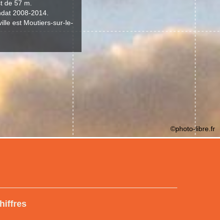
st de 57 m.
andat 2008-2014.
ille est Moutiers-sur-le-
©photo-libre.fr
hiffres