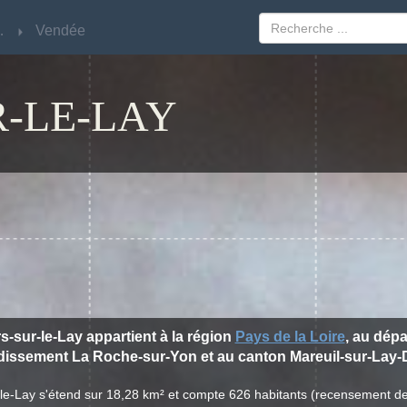
Loire
Loire
Vendée
Vendée
-LE-LAY
rs-sur-le-Lay appartient à la région
Pays de la Loire
, au dép
ndissement La Roche-sur-Yon et au canton Mareuil-sur-Lay-D
r-le-Lay s'étend sur 18,28 km² et compte 626 habitants (recensement d