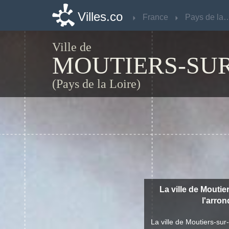
Villes.co
Villes.co
France
France
Pays de la 
Pays de la 
Ville de
MOUTIERS-SUR
(Pays de la Loire)
La ville de Moutie
l'arro
La ville de Moutiers-su