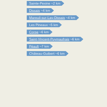
Sainte-Pexine
~2 km
Dissais
~4 km
Mareuil-sur-Lay-Dissais
~4 km
Les Pineaux
~5 km
Corpe
~6 km
Saint-Vincent-Puymaufrais
~6 km
Péault
~7 km
Château-Guibert
~6 km