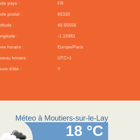
de pays :
FR
de postal :
85320
titude :
46.55556
ngitude :
-1.15981
ne horaire :
Europe/Paris
seau horaire :
UTC+1
ure d'été :
Y
Méteo à Moutiers-sur-le-Lay
18 °C