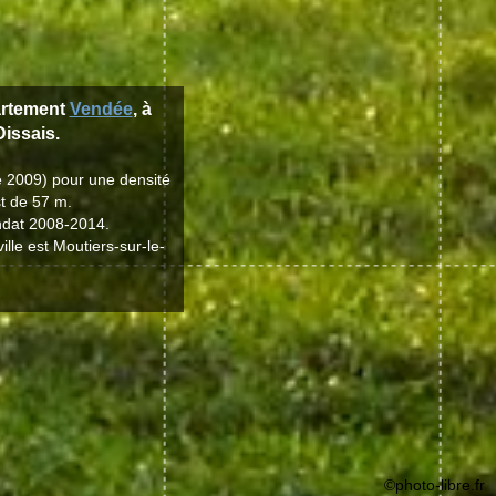
artement
Vendée
, à
issais.
e 2009) pour une densité
st de 57 m.
andat 2008-2014.
ille est Moutiers-sur-le-
©photo-libre.fr