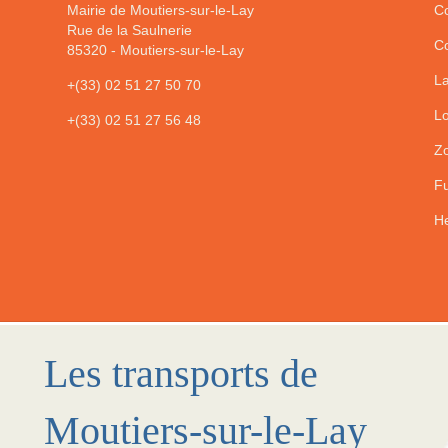
Mairie de Moutiers-sur-le-Lay
Co
Rue de la Saulnerie
Co
85320
-
Moutiers-sur-le-Lay
La
+(33) 02 51 27 50 70
Lo
+(33) 02 51 27 56 48
Zo
Fu
He
Les transports de
Moutiers-sur-le-Lay