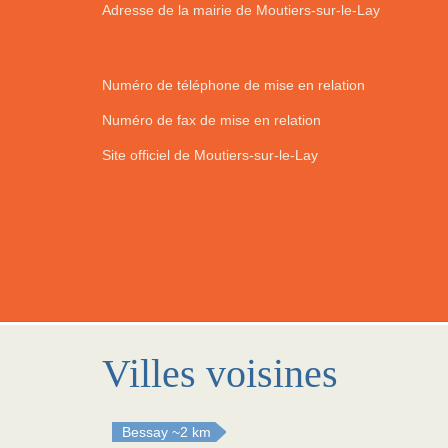
Adresse de la mairie de Moutiers-sur-le-Lay
Numéro de téléphone de mise en relation
Numéro de fax de mise en relation
Site officiel de Moutiers-sur-le-Lay
Villes voisines
Bessay
~2 km