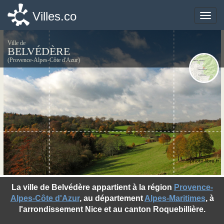
Villes.co
Villes.co
Toggle
Toggle
naviga
naviga
Ville de
BELVÉDÈRE
(Provence-Alpes-Côte d'Azur)
©photo-libre.fr
La ville de Belvédère appartient à la région
Provence-
Alpes-Côte d'Azur
, au département
Alpes-Maritimes
, à
l'arrondissement Nice et au canton Roquebillière.