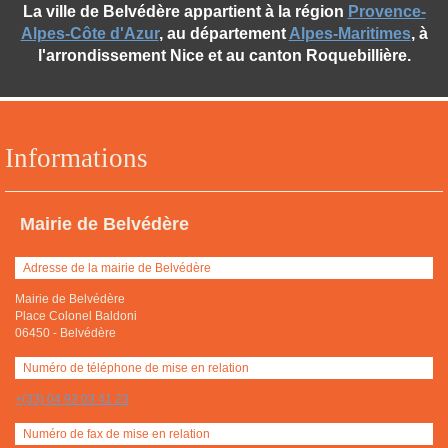
La ville de Belvédère appartient à la région
Provence-
Alpes-Côte d'Azur
, au département
Alpes-Maritimes
, à
l'arrondissement Nice et au canton Roquebillière.
Informations
Mairie de Belvédère
Adresse de la mairie de Belvédère
Mairie de Belvédère
Place Colonel Baldoni
06450
-
Belvédère
Numéro de téléphone de mise en relation
+(33) 04 93 03 41 23
Numéro de fax de mise en relation