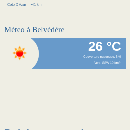
Cote D Azur
~41 km
Méteo à Belvédère
26 °C
Couverture nuageuse: 6 %
Vent: SSW 10 km/h