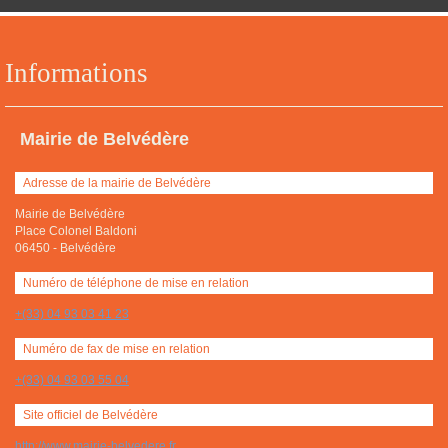
Informations
Mairie de Belvédère
Adresse de la mairie de Belvédère
Mairie de Belvédère
Place Colonel Baldoni
06450
-
Belvédère
Numéro de téléphone de mise en relation
+(33) 04 93 03 41 23
Numéro de fax de mise en relation
+(33) 04 93 03 55 04
Site officiel de Belvédère
http://www.mairie-belvedere.fr