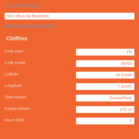
+(33) 04 93 03 55 04
Site officiel de Belvédère
http://www.mairie-belvedere.fr
Chiffres
Code pays :
FR
Code postal :
06450
Latitude :
44.01442
Longitude :
7.32447
Zone horaire :
Europe/Paris
Fuseau horaire :
UTC+1
Heure d'été :
Y