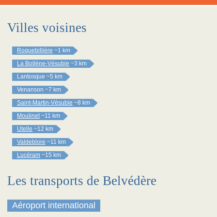
Villes voisines
Roquebillière
~1 km
La Bollène-Vésubie
~3 km
Lantosque
~5 km
Venanson
~7 km
Saint-Martin-Vésubie
~8 km
Moulinet
~11 km
Utelle
~12 km
Valdeblore
~11 km
Lucéram
~15 km
Les transports de Belvédère
Aéroport international