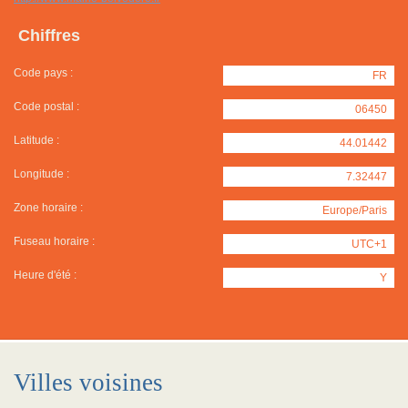
Chiffres
Code pays :
FR
Code postal :
06450
Latitude :
44.01442
Longitude :
7.32447
Zone horaire :
Europe/Paris
Fuseau horaire :
UTC+1
Heure d'été :
Y
Villes voisines