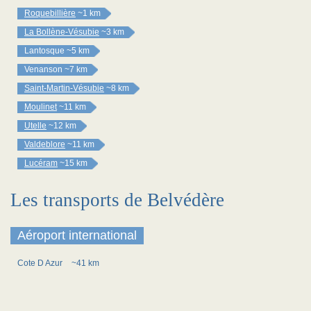
Roquebillière
~1 km
La Bollène-Vésubie
~3 km
Lantosque
~5 km
Venanson
~7 km
Saint-Martin-Vésubie
~8 km
Moulinet
~11 km
Utelle
~12 km
Valdeblore
~11 km
Lucéram
~15 km
Les transports de Belvédère
Aéroport international
Cote D Azur
~41 km