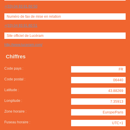
+(33) 04 93 91 60 50
Numéro de fax de mise en relation
+(33) 04 93 91 60 51
Site officiel de Lucéram
http://www.luceram.com/
Chiffres
Code pays :
FR
Code postal :
06440
Latitude :
43.88269
Longitude :
7.35913
Zone horaire :
Europe/Paris
Fuseau horaire :
UTC+1