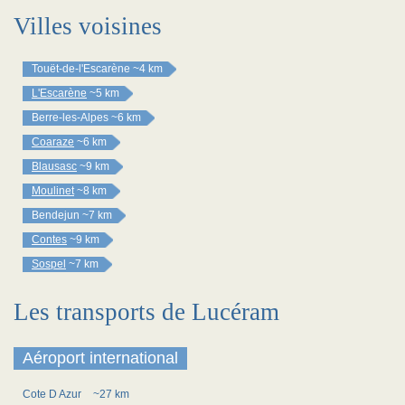
Villes voisines
Touët-de-l'Escarène
~4 km
L'Escarène
~5 km
Berre-les-Alpes
~6 km
Coaraze
~6 km
Blausasc
~9 km
Moulinet
~8 km
Bendejun
~7 km
Contes
~9 km
Sospel
~7 km
Les transports de Lucéram
Aéroport international
Cote D Azur
~27 km