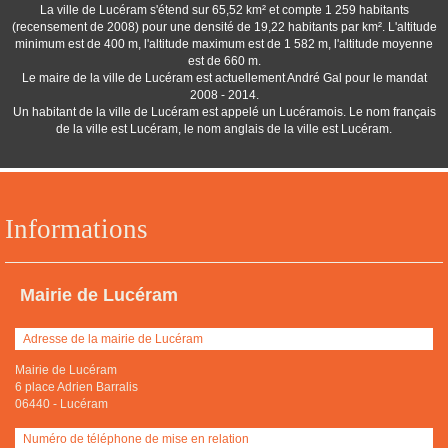
La ville de Lucéram s'étend sur 65,52 km² et compte 1 259 habitants
(recensement de 2008) pour une densité de 19,22 habitants par km². L'altitude
minimum est de 400 m, l'altitude maximum est de 1 582 m, l'altitude moyenne
est de 660 m.
Le maire de la ville de Lucéram est actuellement André Gal pour le mandat
2008 - 2014.
Un habitant de la ville de Lucéram est appelé un Lucéramois. Le nom français
de la ville est Lucéram, le nom anglais de la ville est Lucéram.
Informations
Mairie de Lucéram
Adresse de la mairie de Lucéram
Mairie de Lucéram
6 place Adrien Barralis
06440
-
Lucéram
Numéro de téléphone de mise en relation