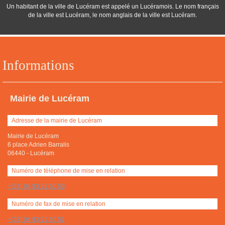
Un habitant de la ville de Lucéram est appelé un Lucéramois. Le nom français
de la ville est Lucéram, le nom anglais de la ville est Lucéram.
Informations
Mairie de Lucéram
Adresse de la mairie de Lucéram
Mairie de Lucéram
6 place Adrien Barralis
06440
-
Lucéram
Numéro de téléphone de mise en relation
+(33) 04 93 91 60 50
Numéro de fax de mise en relation
+(33) 04 93 91 60 51