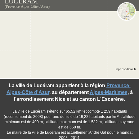
LUCÉRAM
(Provence-Alpes-Côte d'Azur)
©photo-libre.fr
La ville de Lucéram appartient à la région
Provence-
Alpes-Côte d'Azur
, au département
Alpes-Maritimes
, à
l'arrondissement Nice et au canton L'Escarène.
La ville de Lucéram s'étend sur 65,52 km² et compte 1 259 habitants
(recensement de 2008) pour une densité de 19,22 habitants par km². L'altitude
minimum est de 400 m, l'altitude maximum est de 1 582 m, l'altitude moyenne
est de 660 m.
Le maire de la ville de Lucéram est actuellement André Gal pour le mandat
2008 - 2014.