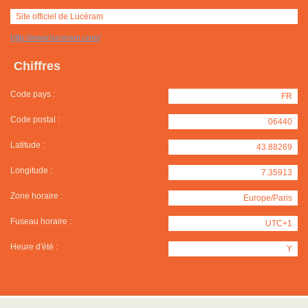
Site officiel de Lucéram
http://www.luceram.com/
Chiffres
Code pays :
FR
Code postal :
06440
Latitude :
43.88269
Longitude :
7.35913
Zone horaire :
Europe/Paris
Fuseau horaire :
UTC+1
Heure d'été :
Y