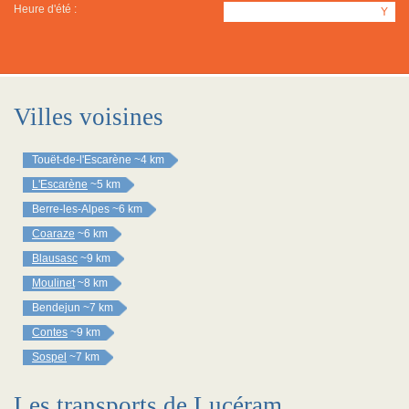
Heure d'été :
Y
Villes voisines
Touët-de-l'Escarène
~4 km
L'Escarène
~5 km
Berre-les-Alpes
~6 km
Coaraze
~6 km
Blausasc
~9 km
Moulinet
~8 km
Bendejun
~7 km
Contes
~9 km
Sospel
~7 km
Les transports de Lucéram