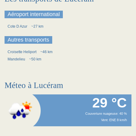
Aéroport international
Cote D Azur
~27 km
Autres transports
Croisette Heliport
~46 km
Mandelieu
~50 km
Méteo à Lucéram
29 °C
Couverture nuageuse: 40 %
Vent: ENE 8 km/h