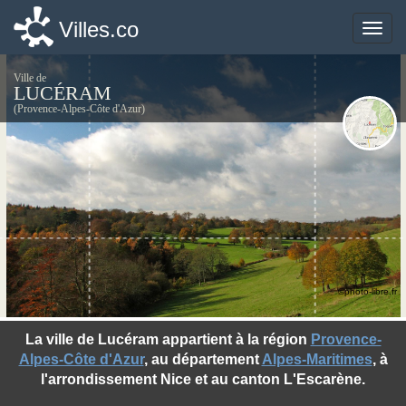
Villes.co
Villes.co
Toggle
Toggle
naviga
naviga
Ville de
LUCÉRAM
(Provence-Alpes-Côte d'Azur)
©photo-libre.fr
La ville de Lucéram appartient à la région
Provence-
Alpes-Côte d'Azur
, au département
Alpes-Maritimes
, à
l'arrondissement Nice et au canton L'Escarène.