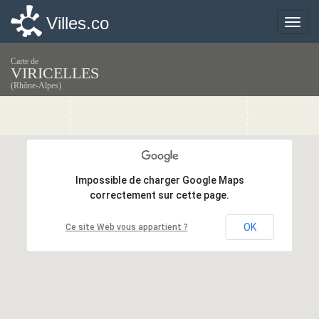
Villes.co
Villes.co
Toggle
Toggle
naviga
naviga
Carte de
VIRICELLES
(Rhône-Alpes)
Impossible de charger Google Maps
Impossible de charger Google Maps
correctement sur cette page.
correctement sur cette page.
OK
OK
Ce site Web vous appartient ?
Ce site Web vous appartient ?