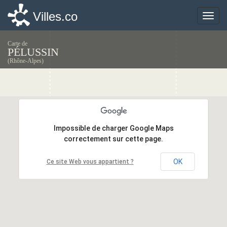
Villes.co
Villes.co
Toggle
Toggle
naviga
naviga
Carte de
PÉLUSSIN
(Rhône-Alpes)
Impossible de charger Google Maps
Impossible de charger Google Maps
correctement sur cette page.
correctement sur cette page.
OK
OK
Ce site Web vous appartient ?
Ce site Web vous appartient ?