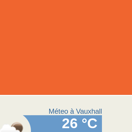
Méteo à Vauxhall
26 °C