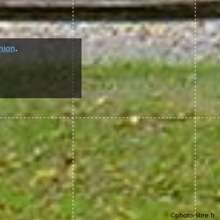
nion
.
©photo-libre.fr