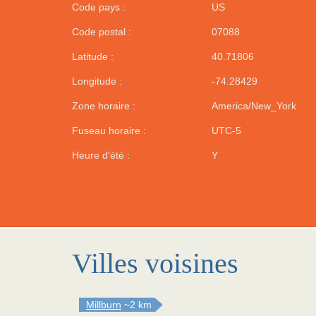
Code pays :
US
Code postal :
07088
Latitude :
40.71806
Longitude :
-74.28429
Zone horaire :
America/New_York
Fuseau horaire :
UTC-5
Heure d'été :
Y
Villes voisines
Millburn
~2 km