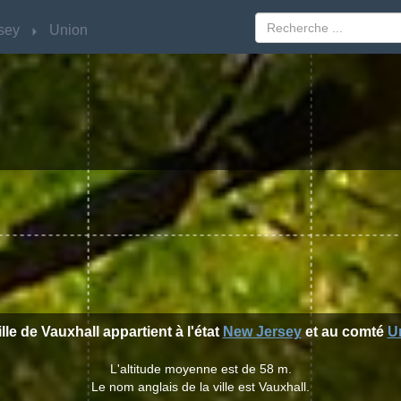
sey
sey
Union
Union
ille de Vauxhall appartient à l'état
New Jersey
et au comté
U
L'altitude moyenne est de 58 m.
Le nom anglais de la ville est Vauxhall.