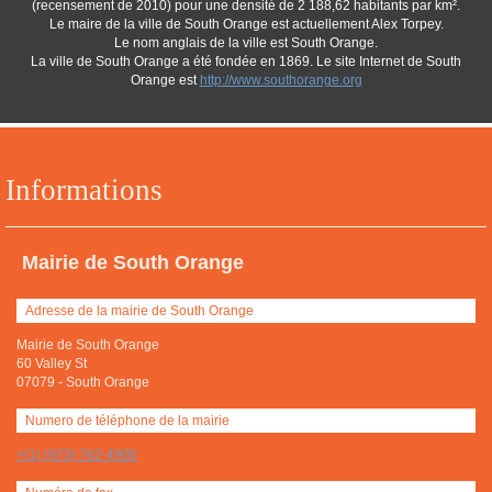
(recensement de 2010) pour une densité de 2 188,62 habitants par km².
Le maire de la ville de South Orange est actuellement Alex Torpey.
Le nom anglais de la ville est South Orange.
La ville de South Orange a été fondée en 1869. Le site Internet de South
Orange est
http://www.southorange.org
Informations
Mairie de South Orange
Adresse de la mairie de South Orange
Mairie de South Orange
60 Valley St
07079
-
South Orange
Numero de téléphone de la mairie
+(1) (973) 762-4900