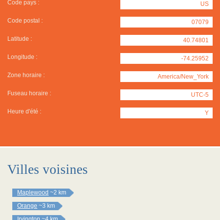
Code pays :
US
Code postal :
07079
Latitude :
40.74801
Longitude :
-74.25952
Zone horaire :
America/New_York
Fuseau horaire :
UTC-5
Heure d'été :
Y
Villes voisines
Maplewood
~2 km
Orange
~3 km
Irvington
~4 km