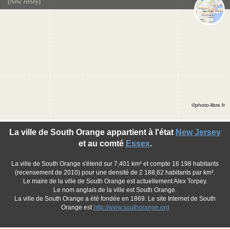
(New Jersey)
©photo-libre.fr
La ville de South Orange appartient à l'état
New Jersey
et au comté
Essex
.
La ville de South Orange s'étend sur 7,401 km² et compte 16 198 habitants
(recensement de 2010) pour une densité de 2 188,62 habitants par km².
Le maire de la ville de South Orange est actuellement Alex Torpey.
Le nom anglais de la ville est South Orange.
La ville de South Orange a été fondée en 1869. Le site Internet de South
Orange est
http://www.southorange.org