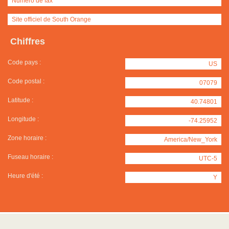
Numéro de fax
Site officiel de South Orange
Chiffres
Code pays :
US
Code postal :
07079
Latitude :
40.74801
Longitude :
-74.25952
Zone horaire :
America/New_York
Fuseau horaire :
UTC-5
Heure d'été :
Y