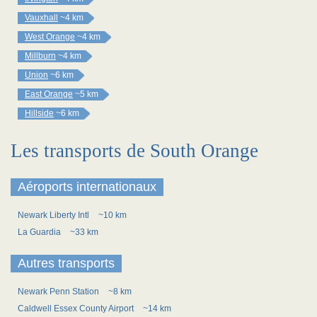
Vauxhall
~4 km
West Orange
~4 km
Millburn
~4 km
Union
~6 km
East Orange
~5 km
Hillside
~6 km
Les transports de South Orange
Aéroports internationaux
Newark Liberty Intl
~10 km
La Guardia
~33 km
Autres transports
Newark Penn Station
~8 km
Caldwell Essex County Airport
~14 km