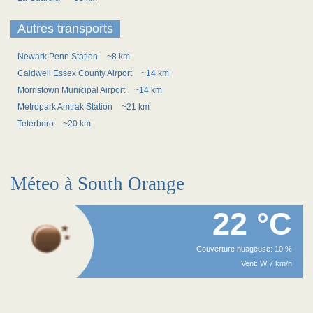
Autres transports
Newark Penn Station
~8 km
Caldwell Essex County Airport
~14 km
Morristown Municipal Airport
~14 km
Metropark Amtrak Station
~21 km
Teterboro
~20 km
Méteo à South Orange
22 °C
Couverture nuageuse: 10 %
Vent: W 7 km/h