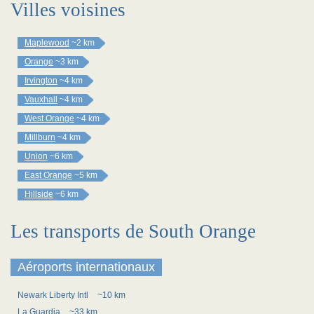
Villes voisines
Maplewood
~2 km
Orange
~3 km
Irvington
~4 km
Vauxhall
~4 km
West Orange
~4 km
Millburn
~4 km
Union
~6 km
East Orange
~5 km
Hillside
~6 km
Les transports de South Orange
Aéroports internationaux
Newark Liberty Intl
~10 km
La Guardia
~33 km