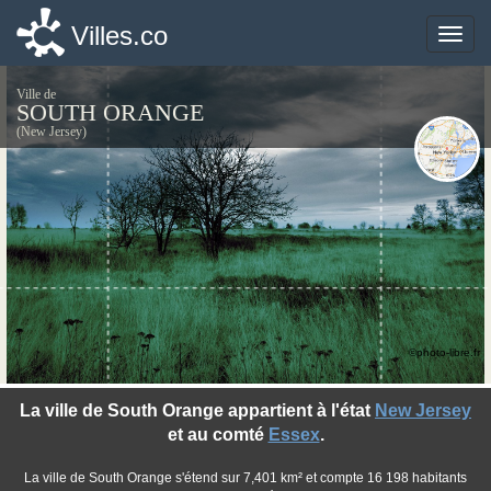
Villes.co
Villes.co
Toggle
Toggle
naviga
naviga
Ville de
SOUTH ORANGE
(New Jersey)
©photo-libre.fr
La ville de South Orange appartient à l'état
New Jersey
et au comté
Essex
.
La ville de South Orange s'étend sur 7,401 km² et compte 16 198 habitants