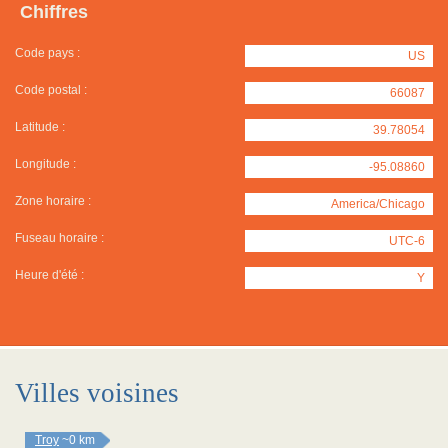
Chiffres
Code pays :
US
Code postal :
66087
Latitude :
39.78054
Longitude :
-95.08860
Zone horaire :
America/Chicago
Fuseau horaire :
UTC-6
Heure d'été :
Y
Villes voisines
Troy
~0 km