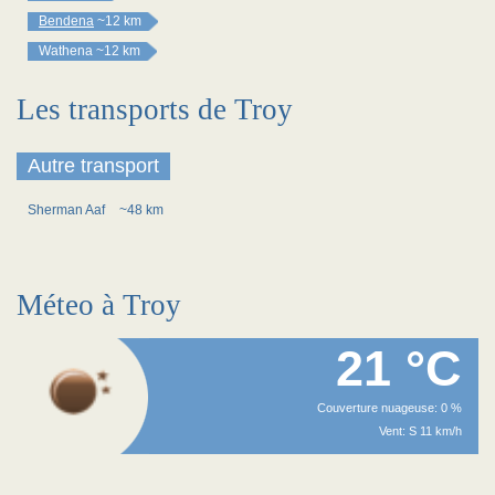
Bendena
~12 km
Wathena
~12 km
Les transports de Troy
Autre transport
Sherman Aaf
~48 km
Méteo à Troy
21 °C
Couverture nuageuse: 0 %
Vent: S 11 km/h