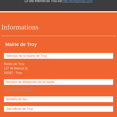
Le site Internet de Troy est
http://troykansas.com
Informations
Mairie de Troy
Adresse de la mairie de Troy
Mairie de Troy
137 W Walnut St
66087
-
Troy
Numero de téléphone de la mairie
+(1) (785) 985-2265
Numéro de fax
Site officiel de Troy