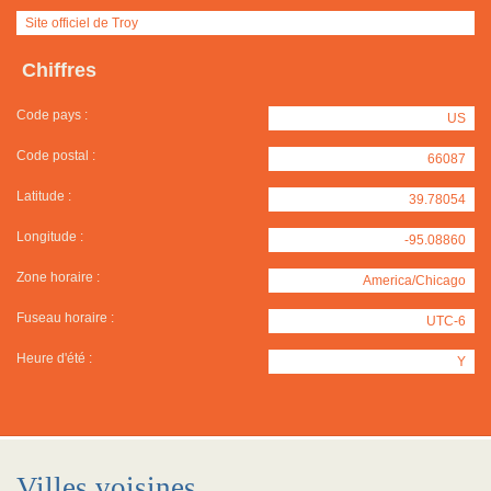
Site officiel de Troy
Chiffres
Code pays :
US
Code postal :
66087
Latitude :
39.78054
Longitude :
-95.08860
Zone horaire :
America/Chicago
Fuseau horaire :
UTC-6
Heure d'été :
Y
Villes voisines