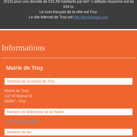
2010) pour une densité de 531,58 habitants par km². L'altitude moyenne est de
334 m.
Le nom français de la ville est Troy.
Le site Internet de Troy est
http://troykansas.com
Informations
Mairie de Troy
Adresse de la mairie de Troy
Mairie de Troy
137 W Walnut St
66087
-
Troy
Numero de téléphone de la mairie
+(1) (785) 985-2265
Numéro de fax