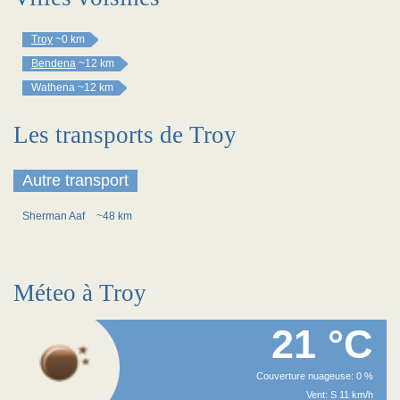
Troy
~0 km
Bendena
~12 km
Wathena
~12 km
Les transports de Troy
Autre transport
Sherman Aaf
~48 km
Méteo à Troy
21 °C
Couverture nuageuse: 0 %
Vent: S 11 km/h