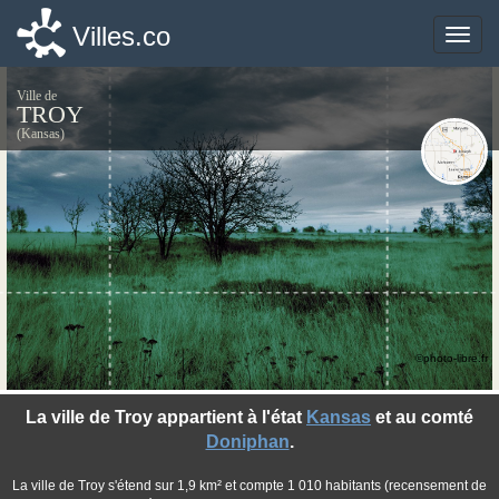
Villes.co
Villes.co
Toggle
Toggle
naviga
naviga
Ville de
TROY
(Kansas)
©photo-libre.fr
La ville de Troy appartient à l'état
Kansas
et au comté
Doniphan
.
La ville de Troy s'étend sur 1,9 km² et compte 1 010 habitants (recensement de