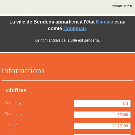
©photo-libre.fr
La ville de Bendena appartient à l'état
Kansas
et au
comté
Doniphan
.
Le nom anglais de la ville est Bendena.
Informations
Chiffres
Code pays :
US
Code postal :
66008
Latitude :
39.70199