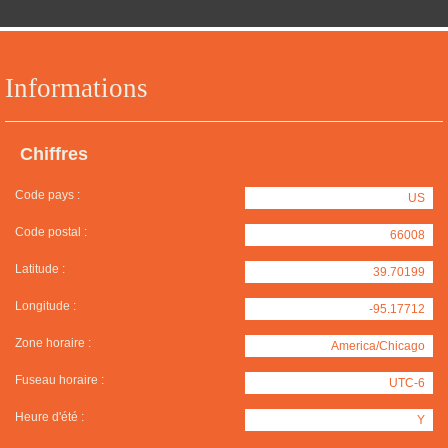
Informations
Chiffres
Code pays :
US
Code postal :
66008
Latitude :
39.70199
Longitude :
-95.17712
Zone horaire :
America/Chicago
Fuseau horaire :
UTC-6
Heure d'été :
Y