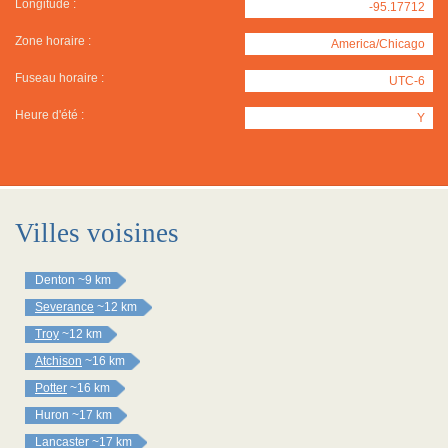
Longitude :
-95.17712
Zone horaire :
America/Chicago
Fuseau horaire :
UTC-6
Heure d'été :
Y
Villes voisines
Denton
~9 km
Severance
~12 km
Troy
~12 km
Atchison
~16 km
Potter
~16 km
Huron
~17 km
Lancaster
~17 km