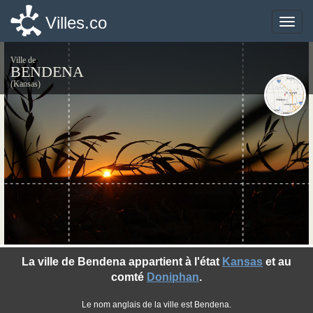
Villes.co
Villes.co
Toggle
Toggle
naviga
naviga
Ville de
BENDENA
(Kansas)
©photo-libre.fr
La ville de Bendena appartient à l'état
Kansas
et au
comté
Doniphan
.
Le nom anglais de la ville est Bendena.