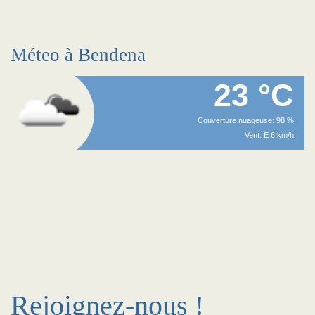
Méteo à Bendena
23 °C
Couverture nuageuse: 98 %
Vent: E 6 km/h
Rejoignez-nous !