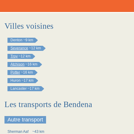
Villes voisines
Denton
~9 km
Severance
~12 km
Troy
~12 km
Atchison
~16 km
Potter
~16 km
Huron
~17 km
Lancaster
~17 km
Les transports de Bendena
Autre transport
Sherman Aaf
~43 km