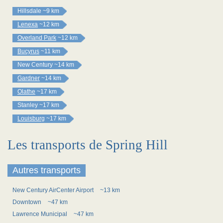
Hillsdale
~9 km
Lenexa
~12 km
Overland Park
~12 km
Bucyrus
~11 km
New Century
~14 km
Gardner
~14 km
Olathe
~17 km
Stanley
~17 km
Louisburg
~17 km
Les transports de Spring Hill
Autres transports
New Century AirCenter Airport
~13 km
Downtown
~47 km
Lawrence Municipal
~47 km