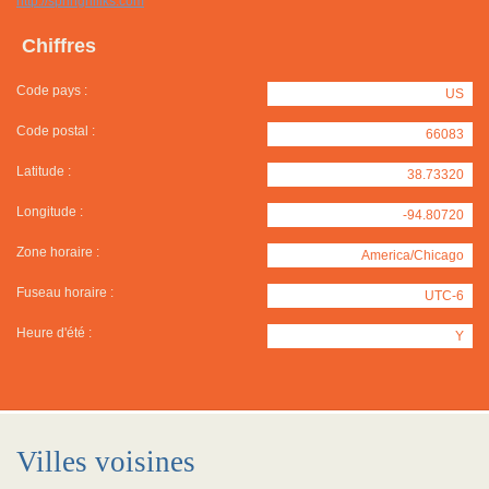
http://springhillks.com
Chiffres
Code pays :
US
Code postal :
66083
Latitude :
38.73320
Longitude :
-94.80720
Zone horaire :
America/Chicago
Fuseau horaire :
UTC-6
Heure d'été :
Y
Villes voisines