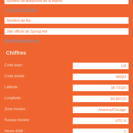
Numero de téléphone de la mairie
+(1) (913) 592-3664
Numéro de fax
Site officiel de Spring Hill
http://springhillks.com
Chiffres
Code pays :
US
Code postal :
66083
Latitude :
38.73320
Longitude :
-94.80720
Zone horaire :
America/Chicago
Fuseau horaire :
UTC-6
Heure d'été :
Y