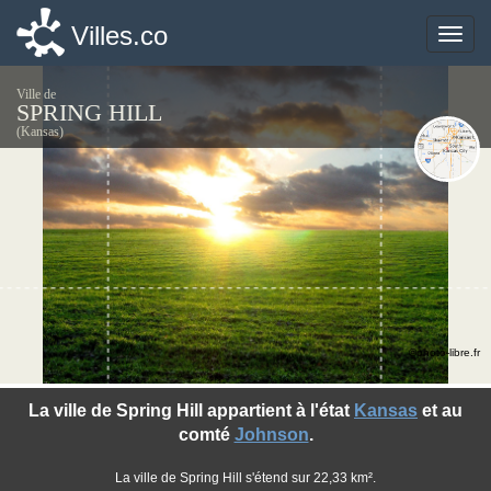
Villes.co
Villes.co
Toggle
Toggle
naviga
naviga
Ville de
SPRING HILL
(Kansas)
©photo-libre.fr
La ville de Spring Hill appartient à l'état
Kansas
et au
comté
Johnson
.
La ville de Spring Hill s'étend sur 22,33 km².