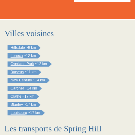
Villes voisines
Hillsdale
~9 km
Lenexa
~12 km
Overland Park
~12 km
Bucyrus
~11 km
New Century
~14 km
Gardner
~14 km
Olathe
~17 km
Stanley
~17 km
Louisburg
~17 km
Les transports de Spring Hill