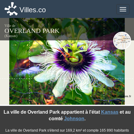
Villes.co
Villes.co
Toggle
Toggle
naviga
naviga
Ville de
OVERLAND PARK
(Kansas)
©photo-libre.fr
La ville de Overland Park appartient à l'état
Kansas
et au
comté
Johnson
.
La ville de Overland Park s'étend sur 169,2 km² et compte 165 890 habitants