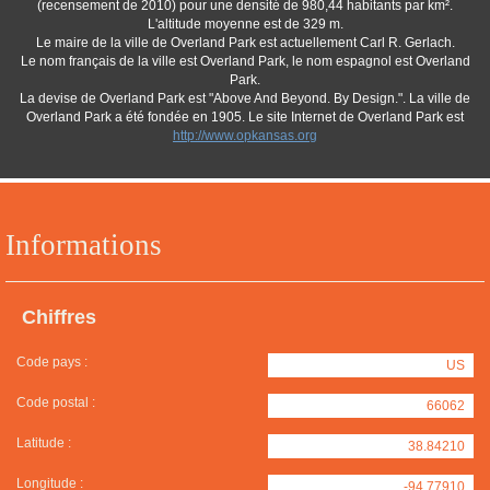
(recensement de 2010) pour une densité de 980,44 habitants par km².
L'altitude moyenne est de 329 m.
Le maire de la ville de Overland Park est actuellement Carl R. Gerlach.
Le nom français de la ville est Overland Park, le nom espagnol est Overland
Park.
La devise de Overland Park est "Above And Beyond. By Design.". La ville de
Overland Park a été fondée en 1905. Le site Internet de Overland Park est
http://www.opkansas.org
Informations
Chiffres
Code pays :
US
Code postal :
66062
Latitude :
38.84210
Longitude :
-94.77910