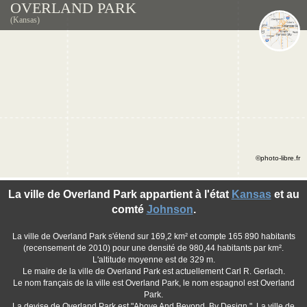
OVERLAND PARK
(Kansas)
©photo-libre.fr
La ville de Overland Park appartient à l'état
Kansas
et au
comté
Johnson
.
La ville de Overland Park s'étend sur 169,2 km² et compte 165 890 habitants
(recensement de 2010) pour une densité de 980,44 habitants par km².
L'altitude moyenne est de 329 m.
Le maire de la ville de Overland Park est actuellement Carl R. Gerlach.
Le nom français de la ville est Overland Park, le nom espagnol est Overland
Park.
La devise de Overland Park est "Above And Beyond. By Design.". La ville de