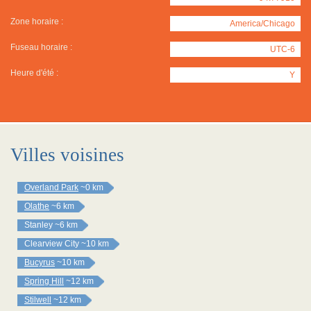
Zone horaire :
America/Chicago
Fuseau horaire :
UTC-6
Heure d'été :
Y
Villes voisines
Overland Park
~0 km
Olathe
~6 km
Stanley
~6 km
Clearview City
~10 km
Bucyrus
~10 km
Spring Hill
~12 km
Stilwell
~12 km