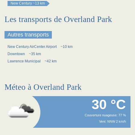
New Century
~13 km
Les transports de Overland Park
Autres transports
New Century AirCenter Airport
~10 km
Downtown
~35 km
Lawrence Municipal
~42 km
Méteo à Overland Park
30 °C
Couverture nuageuse: 77 %
Vent: NNW 2 km/h