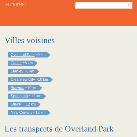
Heure d'été :
Y
Villes voisines
Overland Park
~0 km
Olathe
~6 km
Stanley
~6 km
Clearview City
~10 km
Bucyrus
~10 km
Spring Hill
~12 km
Stilwell
~12 km
New Century
~13 km
Les transports de Overland Park