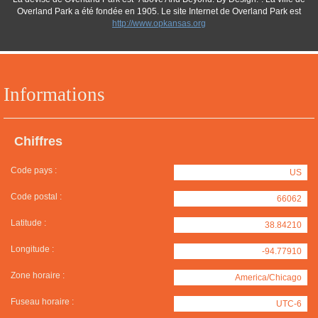
Overland Park a été fondée en 1905. Le site Internet de Overland Park est
http://www.opkansas.org
Informations
Chiffres
Code pays :
US
Code postal :
66062
Latitude :
38.84210
Longitude :
-94.77910
Zone horaire :
America/Chicago
Fuseau horaire :
UTC-6