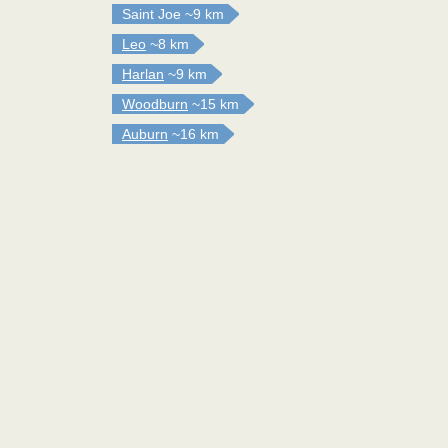
Saint Joe
~9 km
Leo
~8 km
Harlan
~9 km
Woodburn
~15 km
Auburn
~16 km