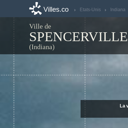
Villes.co
Villes.co
Etats-Unis
Etats-Unis
Indiana
Indiana
Ville de
SPENCERVILLE
(Indiana)
La v