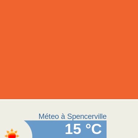
Méteo à Spencerville
15 °C