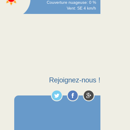
Couverture nuageuse: 0 %
Vent: SE 4 km/h
Rejoignez-nous !