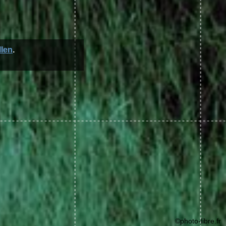
llen
.
©photo-libre.fr