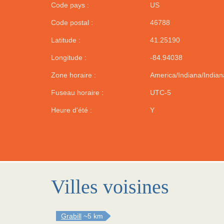
Code pays :
US
Code postal :
46788
Latitude :
41.25190
Longitude :
-84.94038
Zone horaire :
America/Indiana/Indian
Fuseau horaire :
UTC-5
Heure d'été :
Y
Villes voisines
Grabill
~5 km