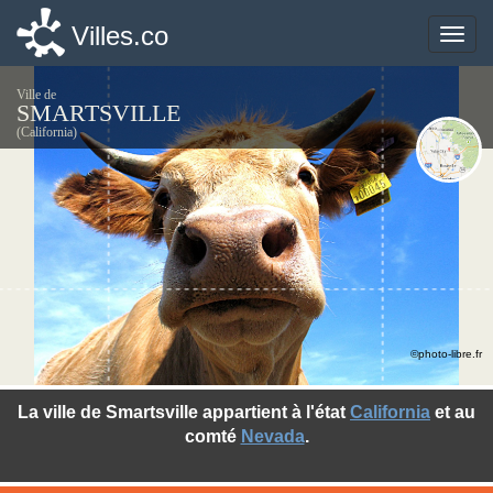
Villes.co
Villes.co
Toggle
Toggle
naviga
naviga
Ville de
SMARTSVILLE
(California)
©photo-libre.fr
La ville de Smartsville appartient à l'état
California
et au
comté
Nevada
.