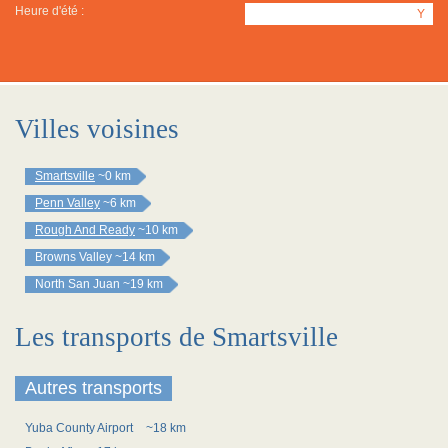
Heure d'été :
Y
Villes voisines
Smartsville
~0 km
Penn Valley
~6 km
Rough And Ready
~10 km
Browns Valley
~14 km
North San Juan
~19 km
Les transports de Smartsville
Autres transports
Yuba County Airport
~18 km