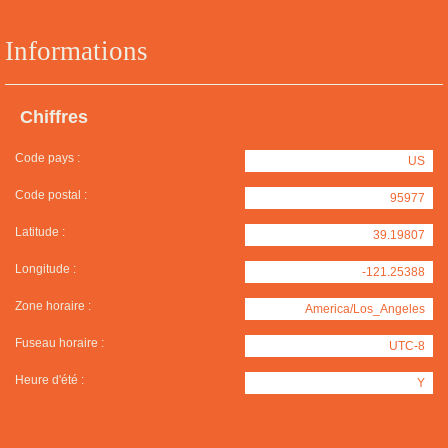
Informations
Chiffres
Code pays :
US
Code postal :
95977
Latitude :
39.19807
Longitude :
-121.25388
Zone horaire :
America/Los_Angeles
Fuseau horaire :
UTC-8
Heure d'été :
Y