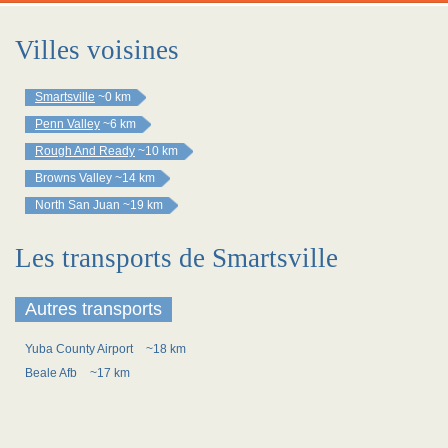
Villes voisines
Smartsville
~0 km
Penn Valley
~6 km
Rough And Ready
~10 km
Browns Valley
~14 km
North San Juan
~19 km
Les transports de Smartsville
Autres transports
Yuba County Airport
~18 km
Beale Afb
~17 km