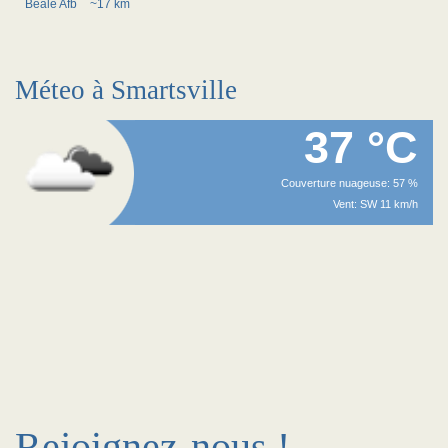
Beale Afb
~17 km
Méteo à Smartsville
37 °C
Couverture nuageuse: 57 %
Vent: SW 11 km/h
Rejoignez-nous !