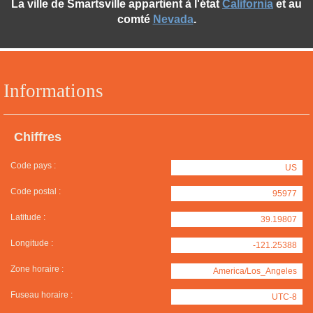
La ville de Smartsville appartient à l'état
California
et au
comté
Nevada
.
Informations
Chiffres
Code pays :
US
Code postal :
95977
Latitude :
39.19807
Longitude :
-121.25388
Zone horaire :
America/Los_Angeles
Fuseau horaire :
UTC-8