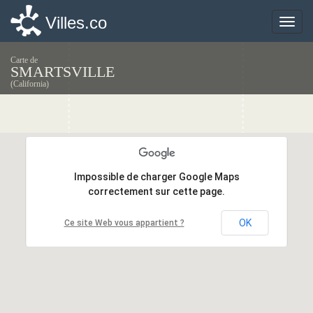
Villes.co
Villes.co
Toggle
Toggle
naviga
naviga
Carte de
SMARTSVILLE
(California)
Impossible de charger Google Maps
Impossible de charger Google Maps
correctement sur cette page.
correctement sur cette page.
OK
OK
Ce site Web vous appartient ?
Ce site Web vous appartient ?