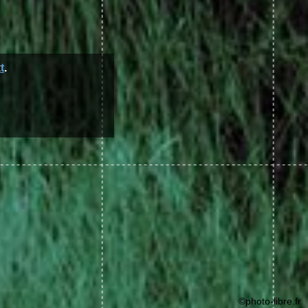
t
.
©photo-libre.fr