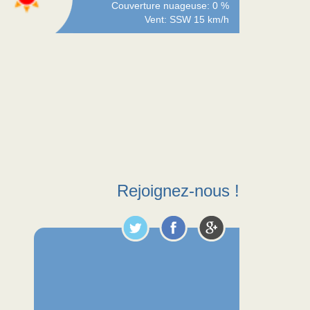
Couverture nuageuse: 0 %
Vent: SSW 15 km/h
Rejoignez-nous !