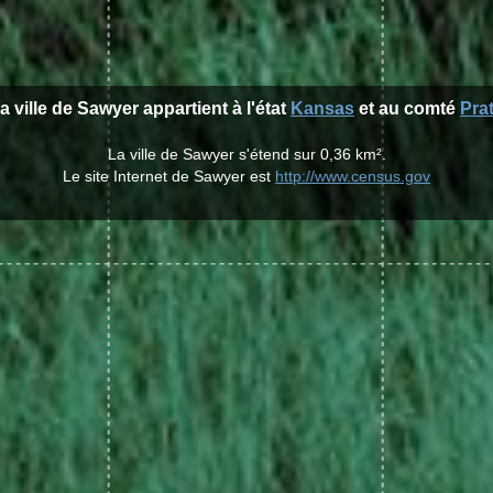
a ville de Sawyer appartient à l'état
Kansas
et au comté
Prat
La ville de Sawyer s'étend sur 0,36 km².
Le site Internet de Sawyer est
http://www.census.gov