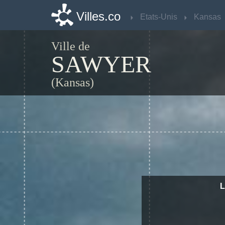
Villes.co
Villes.co
Etats-Unis
Etats-Unis
Kansas
Kansas
Ville de
SAWYER
(Kansas)
L