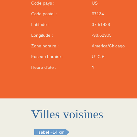
Code pays :
US
Code postal :
67134
Latitude :
37.51438
Longitude :
-98.62905
Zone horaire :
America/Chicago
Fuseau horaire :
UTC-6
Heure d'été :
Y
Villes voisines
Isabel
~14 km