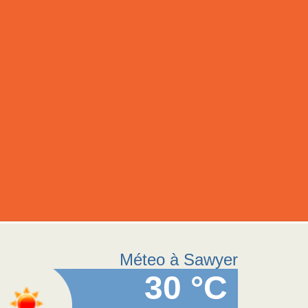
Méteo à Sawyer
30 °C