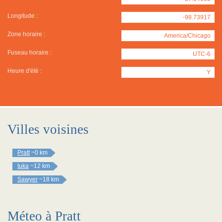
Longitude :
-98.73917
Zone horaire :
America/Chicago
Fuseau horaire :
UTC-6
Heure d'été :
Y
Villes voisines
Pratt
~0 km
Iuka
~12 km
Sawyer
~18 km
Méteo à Pratt