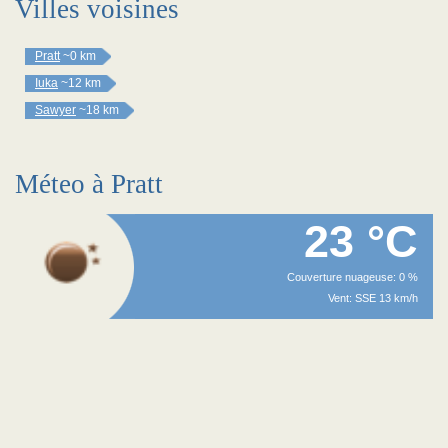
Villes voisines
Pratt
~0 km
Iuka
~12 km
Sawyer
~18 km
Méteo à Pratt
23 °C
Couverture nuageuse: 0 %
Vent: SSE 13 km/h