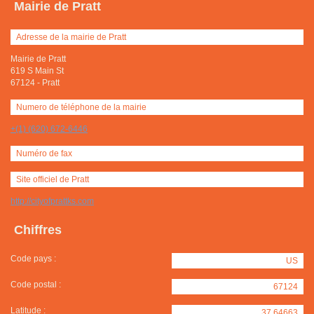
Mairie de Pratt
Adresse de la mairie de Pratt
Mairie de Pratt
619 S Main St
67124
-
Pratt
Numero de téléphone de la mairie
+(1) (620) 672-6446
Numéro de fax
Site officiel de Pratt
http://cityofprattks.com
Chiffres
Code pays :
US
Code postal :
67124
Latitude :
37.64663