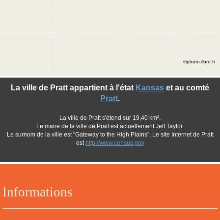
©photo-libre.fr
La ville de Pratt appartient à l'état
Kansas
et au comté
Pratt
.
La ville de Pratt s'étend sur 19,40 km².
Le maire de la ville de Pratt est actuellement Jeff Taylor.
Le surnom de la ville est "Gateway to the High Plains". Le site Internet de Pratt
est
http://www.census.gov
Informations