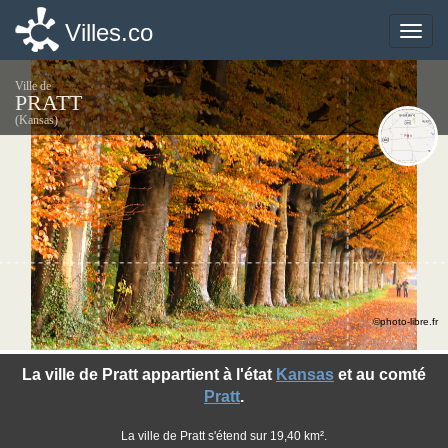
Villes.co
Villes.co
Toggle
Toggle
naviga
naviga
Ville de
PRATT
(Kansas)
©photo-libre.fr
La ville de Pratt appartient à l'état
Kansas
et au comté
Pratt
.
La ville de Pratt s'étend sur 19,40 km².