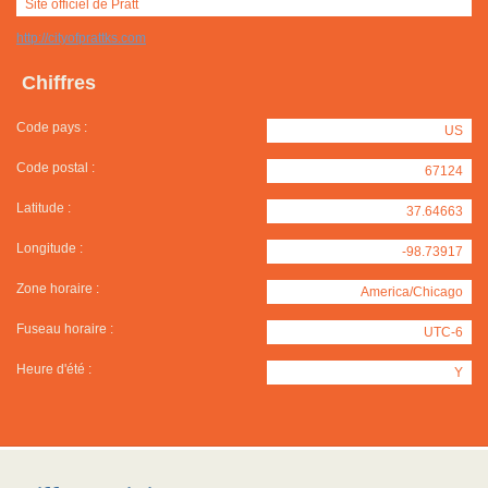
Site officiel de Pratt
http://cityofprattks.com
Chiffres
Code pays :
US
Code postal :
67124
Latitude :
37.64663
Longitude :
-98.73917
Zone horaire :
America/Chicago
Fuseau horaire :
UTC-6
Heure d'été :
Y