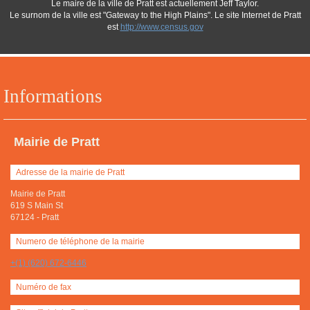
Le maire de la ville de Pratt est actuellement Jeff Taylor.
Le surnom de la ville est "Gateway to the High Plains". Le site Internet de Pratt
est
http://www.census.gov
Informations
Mairie de Pratt
Adresse de la mairie de Pratt
Mairie de Pratt
619 S Main St
67124
-
Pratt
Numero de téléphone de la mairie
+(1) (620) 672-6446
Numéro de fax