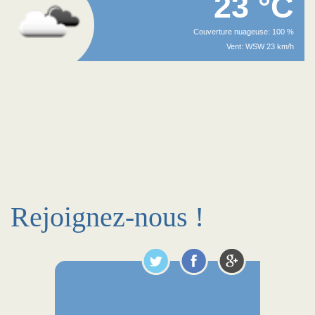
23 °C
Couverture nuageuse: 100 %
Vent: WSW 23 km/h
Rejoignez-nous !