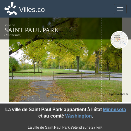
Villes.co
Villes.co
Toggle
Toggle
naviga
naviga
Ville de
SAINT PAUL PARK
(Minnesota)
©photo-libre.fr
La ville de Saint Paul Park appartient à l'état
Minnesota
et au comté
Washington
.
La ville de Saint Paul Park s'étend sur 9,27 km².