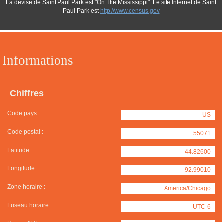
La devise de Saint Paul Park est "On The Mississippi". Le site Internet de Saint
Paul Park est
http://www.census.gov
Informations
Chiffres
Code pays :
US
Code postal :
55071
Latitude :
44.82600
Longitude :
-92.99010
Zone horaire :
America/Chicago
Fuseau horaire :
UTC-6