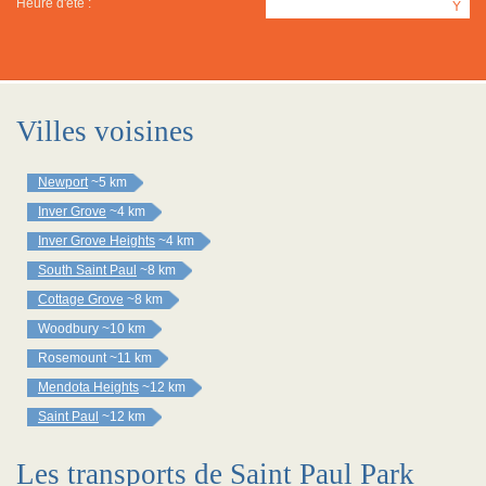
Heure d'été :
Y
Villes voisines
Newport
~5 km
Inver Grove
~4 km
Inver Grove Heights
~4 km
South Saint Paul
~8 km
Cottage Grove
~8 km
Woodbury
~10 km
Rosemount
~11 km
Mendota Heights
~12 km
Saint Paul
~12 km
Les transports de Saint Paul Park