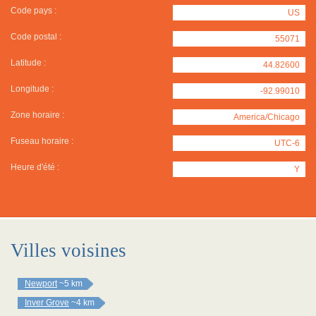
Code pays :
US
Code postal :
55071
Latitude :
44.82600
Longitude :
-92.99010
Zone horaire :
America/Chicago
Fuseau horaire :
UTC-6
Heure d'été :
Y
Villes voisines
Newport
~5 km
Inver Grove
~4 km