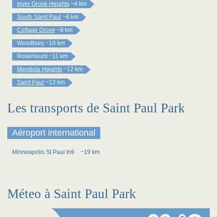
Inver Grove Heights
~4 km
South Saint Paul
~8 km
Cottage Grove
~8 km
Woodbury
~10 km
Rosemount
~11 km
Mendota Heights
~12 km
Saint Paul
~12 km
Les transports de Saint Paul Park
Aéroport international
Minneapolis St Paul Intl
~19 km
Méteo à Saint Paul Park