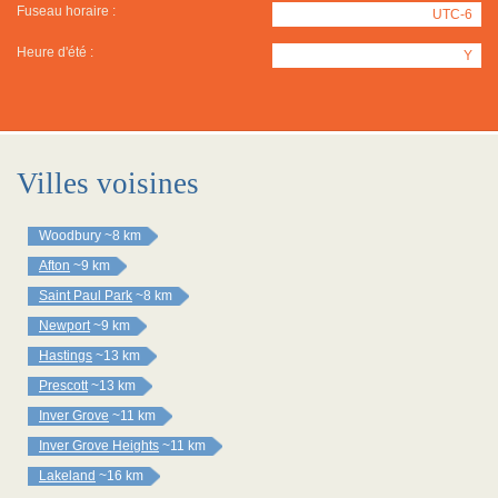
Fuseau horaire :
UTC-6
Heure d'été :
Y
Villes voisines
Woodbury
~8 km
Afton
~9 km
Saint Paul Park
~8 km
Newport
~9 km
Hastings
~13 km
Prescott
~13 km
Inver Grove
~11 km
Inver Grove Heights
~11 km
Lakeland
~16 km