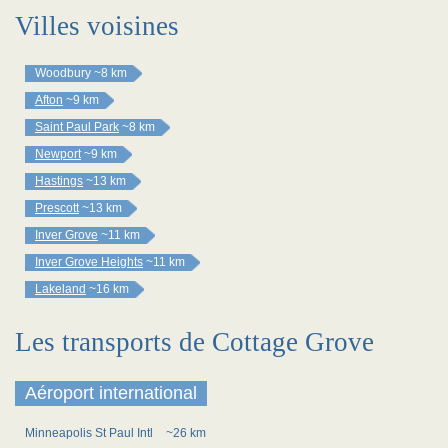
Villes voisines
Woodbury
~8 km
Afton
~9 km
Saint Paul Park
~8 km
Newport
~9 km
Hastings
~13 km
Prescott
~13 km
Inver Grove
~11 km
Inver Grove Heights
~11 km
Lakeland
~16 km
Les transports de Cottage Grove
Aéroport international
Minneapolis St Paul Intl
~26 km