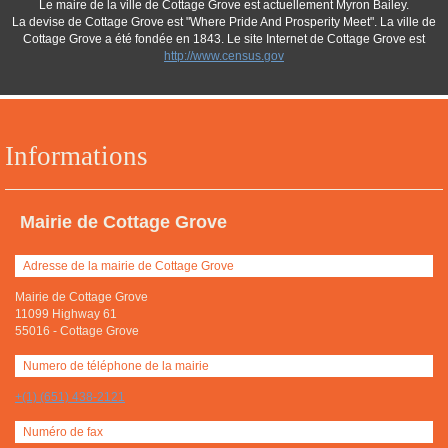
Le maire de la ville de Cottage Grove est actuellement Myron Bailey.
La devise de Cottage Grove est "Where Pride And Prosperity Meet". La ville de
Cottage Grove a été fondée en 1843. Le site Internet de Cottage Grove est
http://www.census.gov
Informations
Mairie de Cottage Grove
Adresse de la mairie de Cottage Grove
Mairie de Cottage Grove
11099 Highway 61
55016
-
Cottage Grove
Numero de téléphone de la mairie
+(1) (651) 438-2121
Numéro de fax