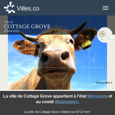
Villes.co
Villes.co
Toggle
Toggle
naviga
naviga
Ville de
COTTAGE GROVE
(Minnesota)
©photo-libre.fr
La ville de Cottage Grove appartient à l'état
Minnesota
et
au comté
Washington
.
La ville de Cottage Grove s'étend sur 97,07 km².