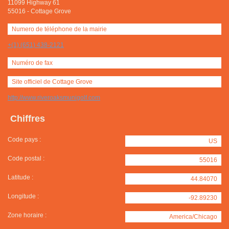
11099 Highway 61
55016
-
Cottage Grove
Numero de téléphone de la mairie
+(1) (651) 438-2121
Numéro de fax
Site officiel de Cottage Grove
http://www.riveroaksmunigolf.com
Chiffres
Code pays :
US
Code postal :
55016
Latitude :
44.84070
Longitude :
-92.89230
Zone horaire :
America/Chicago