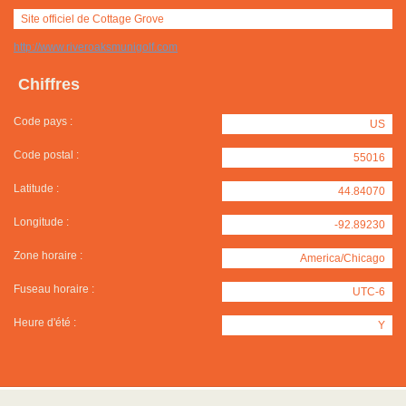
Site officiel de Cottage Grove
http://www.riveroaksmunigolf.com
Chiffres
Code pays :
US
Code postal :
55016
Latitude :
44.84070
Longitude :
-92.89230
Zone horaire :
America/Chicago
Fuseau horaire :
UTC-6
Heure d'été :
Y