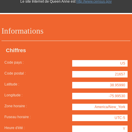
Le site Internet de Queen Anne est
http://www.census.gov
Informations
Chiffres
Code pays :
US
Code postal :
21657
Latitude :
38.95990
Longitude :
-75.99530
Zone horaire :
America/New_York
Fuseau horaire :
UTC-5
Heure d'été :
Y