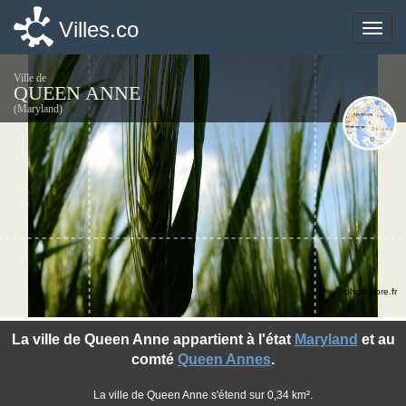
Villes.co
Villes.co
Toggle
Toggle
naviga
naviga
Ville de
QUEEN ANNE
(Maryland)
©photo-libre.fr
La ville de Queen Anne appartient à l'état
Maryland
et au
comté
Queen Annes
.
La ville de Queen Anne s'étend sur 0,34 km².