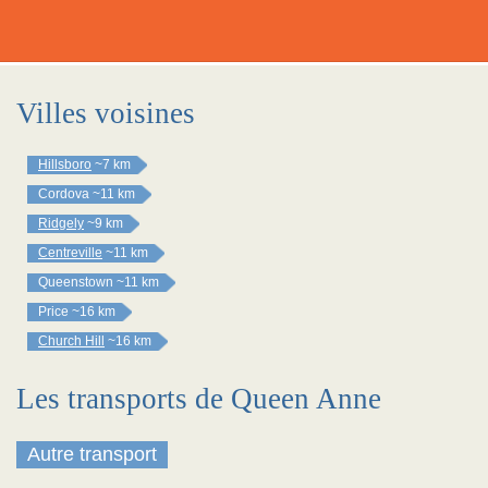
Villes voisines
Hillsboro
~7 km
Cordova
~11 km
Ridgely
~9 km
Centreville
~11 km
Queenstown
~11 km
Price
~16 km
Church Hill
~16 km
Les transports de Queen Anne
Autre transport