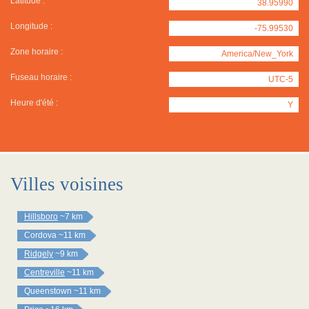
Latitude :
38.95990
Longitude :
-75.99530
Zone horaire :
America/New_York
Fuseau horaire :
UTC-5
Heure d'été :
Y
Villes voisines
Hillsboro
~7 km
Cordova
~11 km
Ridgely
~9 km
Centreville
~11 km
Queenstown
~11 km