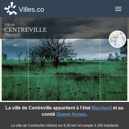
Villes.co
Villes.co
Toggle
Toggle
naviga
naviga
Ville de
CENTREVILLE
(Maryland)
©photo-libre.fr
La ville de Centreville appartient à l'état
Maryland
et au
comté
Queen Annes
.
La ville de Centreville s'étend sur 6,36 km² et compte 4 285 habitants