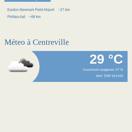
Easton-Newnam Field Airport
~27 km
Phillips Aaf
~48 km
Méteo à Centreville
29 °C
Couverture nuageuse: 57 %
Vent: SSW 16 km/h