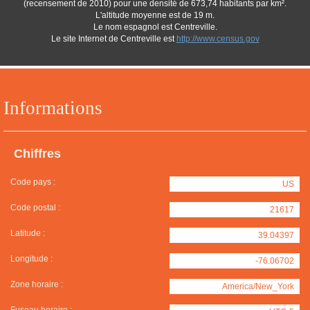
(recensement de 2010) pour une densité de 673,74 habitants par km².
L'altitude moyenne est de 19 m.
Le nom espagnol est Centreville.
Le site Internet de Centreville est
http://www.census.gov
Informations
Chiffres
Code pays :
US
Code postal :
21617
Latitude :
39.04397
Longitude :
-76.06702
Zone horaire :
America/New_York