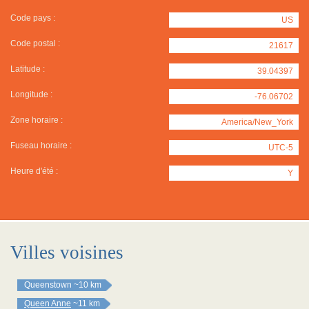
Code pays :
US
Code postal :
21617
Latitude :
39.04397
Longitude :
-76.06702
Zone horaire :
America/New_York
Fuseau horaire :
UTC-5
Heure d'été :
Y
Villes voisines
Queenstown
~10 km
Queen Anne
~11 km