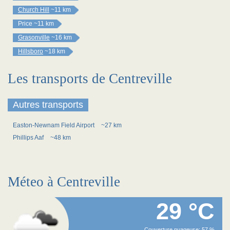
Church Hill
~11 km
Price
~11 km
Grasonville
~16 km
Hillsboro
~18 km
Les transports de Centreville
Autres transports
Easton-Newnam Field Airport
~27 km
Phillips Aaf
~48 km
Méteo à Centreville
29 °C
Couverture nuageuse: 57 %