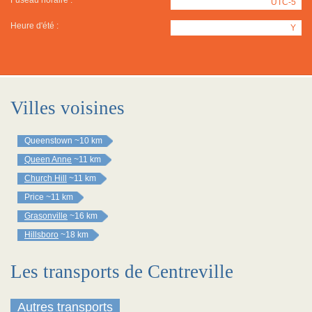
Fuseau horaire :
UTC-5
Heure d'été :
Y
Villes voisines
Queenstown
~10 km
Queen Anne
~11 km
Church Hill
~11 km
Price
~11 km
Grasonville
~16 km
Hillsboro
~18 km
Les transports de Centreville
Autres transports