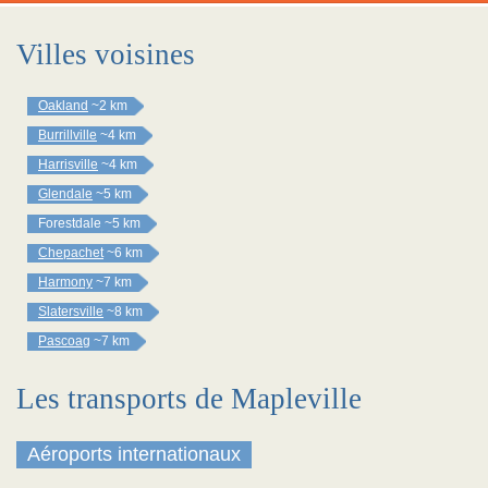
Villes voisines
Oakland
~2 km
Burrillville
~4 km
Harrisville
~4 km
Glendale
~5 km
Forestdale
~5 km
Chepachet
~6 km
Harmony
~7 km
Slatersville
~8 km
Pascoag
~7 km
Les transports de Mapleville
Aéroports internationaux