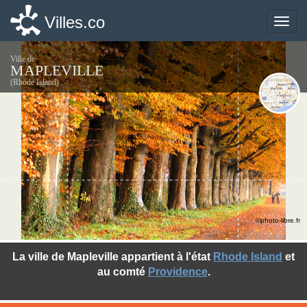
Villes.co
Villes.co
Toggle
Toggle
naviga
naviga
Ville de
MAPLEVILLE
(Rhode Island)
©photo-libre.fr
La ville de Mapleville appartient à l'état
Rhode Island
et
au comté
Providence
.