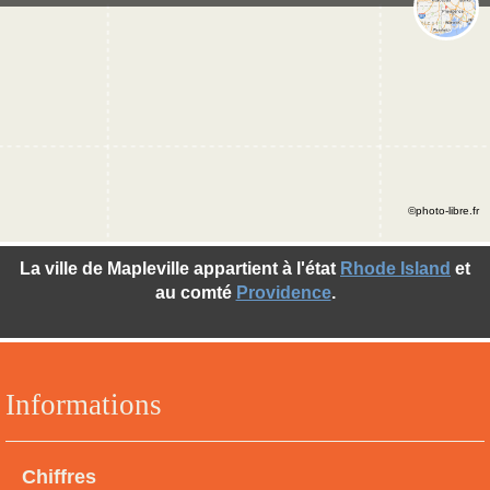
©photo-libre.fr
La ville de Mapleville appartient à l'état
Rhode Island
et
au comté
Providence
.
Informations
Chiffres