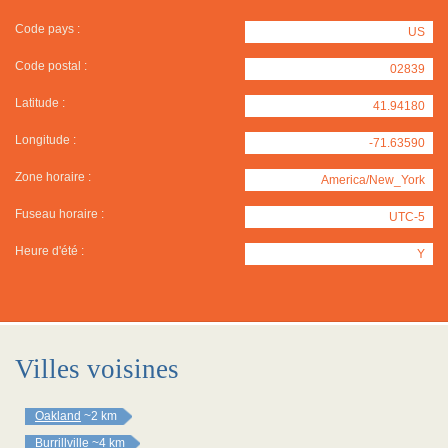
Code pays :
US
Code postal :
02839
Latitude :
41.94180
Longitude :
-71.63590
Zone horaire :
America/New_York
Fuseau horaire :
UTC-5
Heure d'été :
Y
Villes voisines
Oakland
~2 km
Burrillville
~4 km