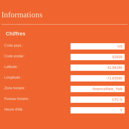
Informations
Chiffres
Code pays :
US
Code postal :
02839
Latitude :
41.94180
Longitude :
-71.63590
Zone horaire :
America/New_York
Fuseau horaire :
UTC-5
Heure d'été :
Y