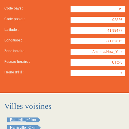
Code pays :
US
Code postal :
02826
Latitude :
41.98477
Longitude :
-71.62815
Zone horaire :
America/New_York
Fuseau horaire :
UTC-5
Heure d'été :
Y
Villes voisines
Burrillville
~2 km
Harrisville
~2 km