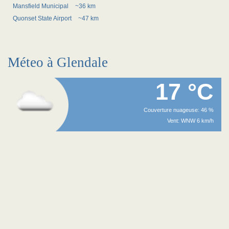
Mansfield Municipal
~36 km
Quonset State Airport
~47 km
Méteo à Glendale
17 °C
Couverture nuageuse: 46 %
Vent: WNW 6 km/h