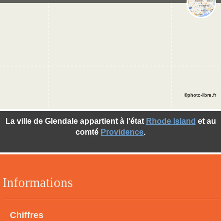
©photo-libre.fr
La ville de Glendale appartient à l'état
Rhode Island
et au
comté
Providence
.
Informations
Chiffres