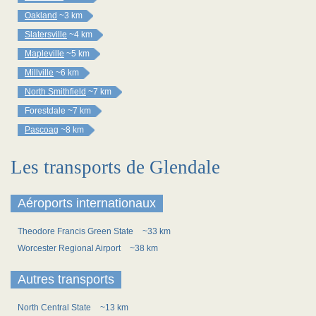
Oakland
~3 km
Slatersville
~4 km
Mapleville
~5 km
Millville
~6 km
North Smithfield
~7 km
Forestdale
~7 km
Pascoag
~8 km
Les transports de Glendale
Aéroports internationaux
Theodore Francis Green State
~33 km
Worcester Regional Airport
~38 km
Autres transports
North Central State
~13 km