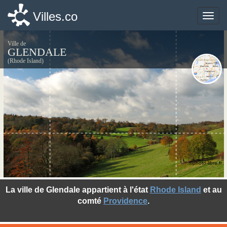
Villes.co
Villes.co
Toggle
Toggle
naviga
naviga
Ville de
GLENDALE
(Rhode Island)
©photo-libre.fr
La ville de Glendale appartient à l'état
Rhode Island
et au
comté
Providence
.