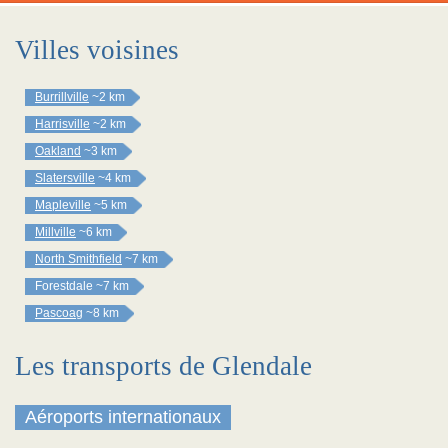
Villes voisines
Burrillville
~2 km
Harrisville
~2 km
Oakland
~3 km
Slatersville
~4 km
Mapleville
~5 km
Millville
~6 km
North Smithfield
~7 km
Forestdale
~7 km
Pascoag
~8 km
Les transports de Glendale
Aéroports internationaux