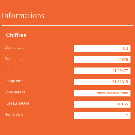
Informations
Chiffres
Code pays :
US
Code postal :
02826
Latitude :
41.98477
Longitude :
-71.62815
Zone horaire :
America/New_York
Fuseau horaire :
UTC-5
Heure d'été :
Y