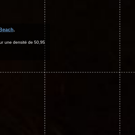
Beach
.
ur une densité de 50,95
©photo-libre.fr