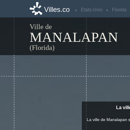
Villes.co
Villes.co
Etats-Unis
Etats-Unis
Florida
Florida
Ville de
MANALAPAN
(Florida)
La vil
La ville de Manalapan 