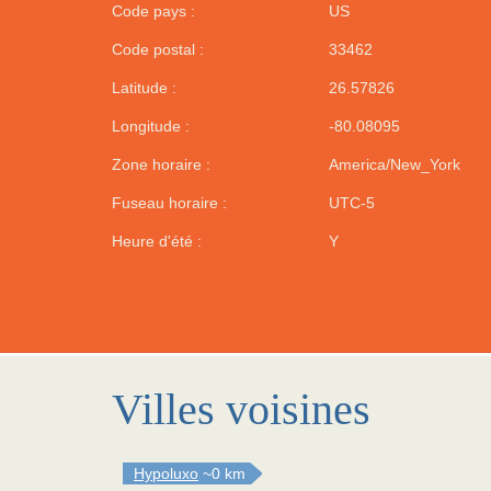
Code pays :
US
Code postal :
33462
Latitude :
26.57826
Longitude :
-80.08095
Zone horaire :
America/New_York
Fuseau horaire :
UTC-5
Heure d'été :
Y
Villes voisines
Hypoluxo
~0 km