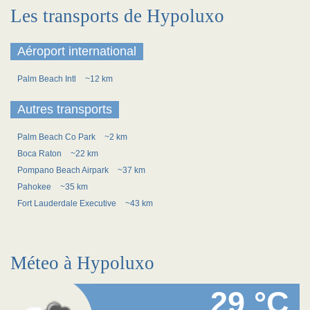
Les transports de Hypoluxo
Aéroport international
Palm Beach Intl
~12 km
Autres transports
Palm Beach Co Park
~2 km
Boca Raton
~22 km
Pompano Beach Airpark
~37 km
Pahokee
~35 km
Fort Lauderdale Executive
~43 km
Méteo à Hypoluxo
29 °C