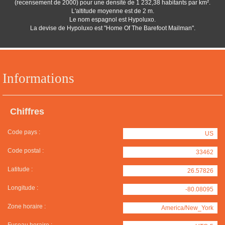
(recensement de 2000) pour une densité de 1 232,38 habitants par km².
L'altitude moyenne est de 2 m.
Le nom espagnol est Hypoluxo.
La devise de Hypoluxo est "Home Of The Barefoot Mailman".
Informations
Chiffres
Code pays :
US
Code postal :
33462
Latitude :
26.57826
Longitude :
-80.08095
Zone horaire :
America/New_York