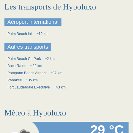
Les transports de Hypoluxo
Aéroport international
Palm Beach Intl
~12 km
Autres transports
Palm Beach Co Park
~2 km
Boca Raton
~22 km
Pompano Beach Airpark
~37 km
Pahokee
~35 km
Fort Lauderdale Executive
~43 km
Méteo à Hypoluxo
29 °C