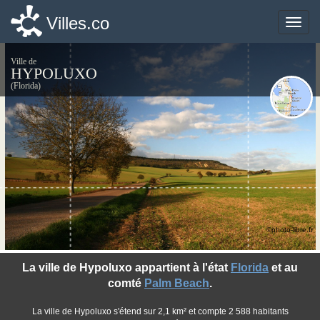
Villes.co
Villes.co
Toggle
Toggle
naviga
naviga
Ville de
HYPOLUXO
(Florida)
©photo-libre.fr
La ville de Hypoluxo appartient à l'état
Florida
et au
comté
Palm Beach
.
La ville de Hypoluxo s'étend sur 2,1 km² et compte 2 588 habitants