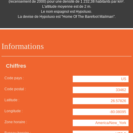
(recensement de 2000) pour une densité de 1 232,38 habitants par km².
L'altitude moyenne est de 2 m.
Le nom espagnol est Hypoluxo.
La devise de Hypoluxo est "Home Of The Barefoot Mailman".
Informations
Chiffres
Code pays :
US
Code postal :
33462
Latitude :
26.57826
Longitude :
-80.08095
Zone horaire :
America/New_York