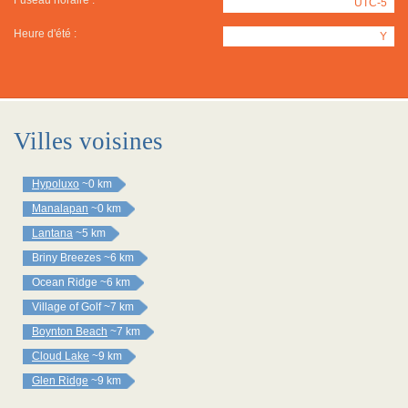
Fuseau horaire :
UTC-5
Heure d'été :
Y
Villes voisines
Hypoluxo
~0 km
Manalapan
~0 km
Lantana
~5 km
Briny Breezes
~6 km
Ocean Ridge
~6 km
Village of Golf
~7 km
Boynton Beach
~7 km
Cloud Lake
~9 km
Glen Ridge
~9 km