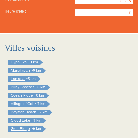
Fuseau horaire :
UTC-5
Heure d'été :
Y
Villes voisines
Hypoluxo
~0 km
Manalapan
~0 km
Lantana
~5 km
Briny Breezes
~6 km
Ocean Ridge
~6 km
Village of Golf
~7 km
Boynton Beach
~7 km
Cloud Lake
~9 km
Glen Ridge
~9 km