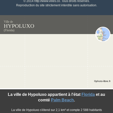
© 2014 http://www.villes.co. Tous droits réservés.
Reproduction du site strictement interdite sans autorisation.
Ville de
HYPOLUXO
(Florida)
©photo-libre.fr
La ville de Hypoluxo appartient à l'état
Florida
et au
comté
Palm Beach
.
La ville de Hypoluxo s'étend sur 2,1 km² et compte 2 588 habitants