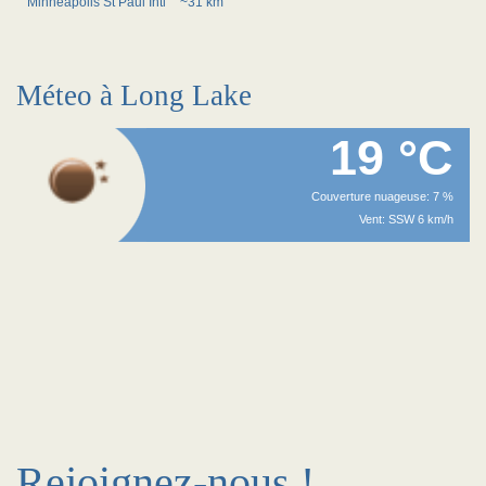
Minneapolis St Paul Intl
~31 km
Méteo à Long Lake
19 °C
Couverture nuageuse: 7 %
Vent: SSW 6 km/h
Rejoignez-nous !