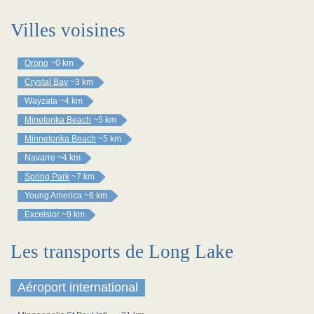
Villes voisines
Orono
~0 km
Crystal Bay
~3 km
Wayzata
~4 km
Minetonka Beach
~5 km
Minnetonka Beach
~5 km
Navarre
~4 km
Spring Park
~7 km
Young America
~6 km
Excelsior
~9 km
Les transports de Long Lake
Aéroport international