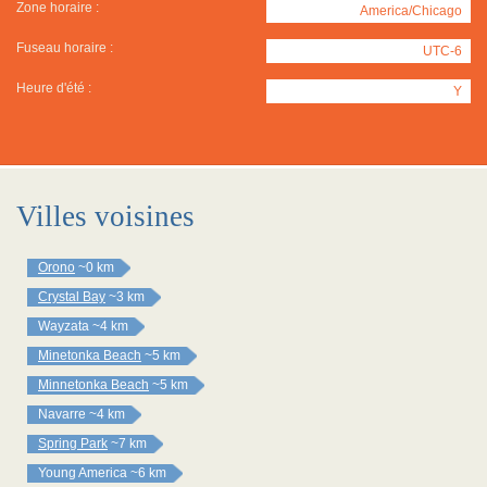
Zone horaire :
America/Chicago
Fuseau horaire :
UTC-6
Heure d'été :
Y
Villes voisines
Orono
~0 km
Crystal Bay
~3 km
Wayzata
~4 km
Minetonka Beach
~5 km
Minnetonka Beach
~5 km
Navarre
~4 km
Spring Park
~7 km
Young America
~6 km