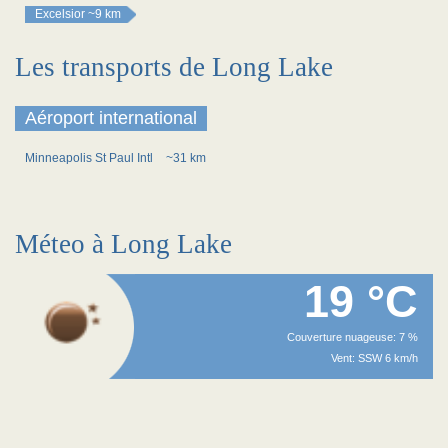
Excelsior
~9 km
Les transports de Long Lake
Aéroport international
Minneapolis St Paul Intl
~31 km
Méteo à Long Lake
19 °C
Couverture nuageuse: 7 %
Vent: SSW 6 km/h