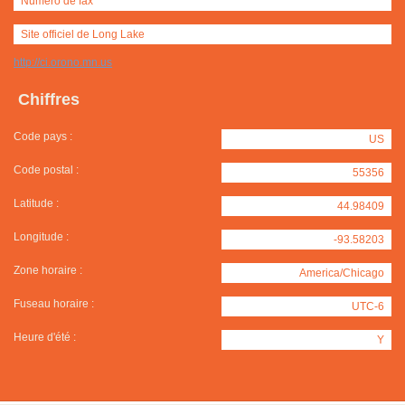
Numéro de fax
Site officiel de Long Lake
http://ci.orono.mn.us
Chiffres
Code pays :
US
Code postal :
55356
Latitude :
44.98409
Longitude :
-93.58203
Zone horaire :
America/Chicago
Fuseau horaire :
UTC-6
Heure d'été :
Y