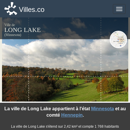
Villes.co
Villes.co
Toggle
Toggle
naviga
naviga
Ville de
LONG LAKE
(Minnesota)
©photo-libre.fr
La ville de Long Lake appartient à l'état
Minnesota
et au
comté
Hennepin
.
La ville de Long Lake s'étend sur 2,42 km² et compte 1 768 habitants