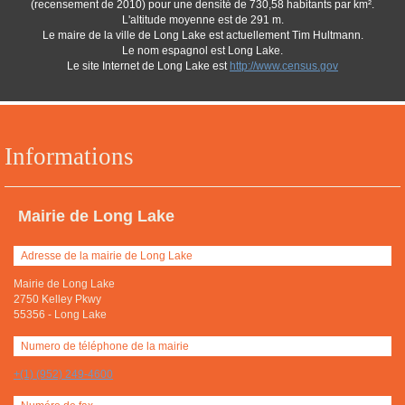
(recensement de 2010) pour une densité de 730,58 habitants par km².
L'altitude moyenne est de 291 m.
Le maire de la ville de Long Lake est actuellement Tim Hultmann.
Le nom espagnol est Long Lake.
Le site Internet de Long Lake est
http://www.census.gov
Informations
Mairie de Long Lake
Adresse de la mairie de Long Lake
Mairie de Long Lake
2750 Kelley Pkwy
55356
-
Long Lake
Numero de téléphone de la mairie
+(1) (952) 249-4600