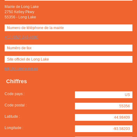
Mairie de Long Lake
2750 Kelley Pkwy
55356
-
Long Lake
Numero de téléphone de la mairie
+(1) (952) 249-4600
Numéro de fax
Site officiel de Long Lake
http://ci.orono.mn.us
Chiffres
Code pays :
US
Code postal :
55356
Latitude :
44.98409
Longitude :
-93.58203