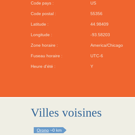
Code pays :
US
Code postal :
55356
Latitude :
44.98409
Longitude :
-93.58203
Zone horaire :
America/Chicago
Fuseau horaire :
UTC-6
Heure d'été :
Y
Villes voisines
Orono
~0 km