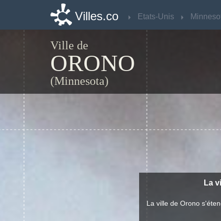
Villes.co
Villes.co
Etats-Unis
Etats-Unis
Minneso
Minneso
Ville de
ORONO
(Minnesota)
La v
La ville de Orono s'ét