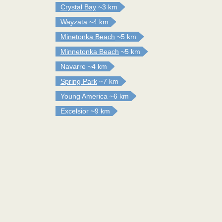
Crystal Bay
~3 km
Wayzata
~4 km
Minetonka Beach
~5 km
Minnetonka Beach
~5 km
Navarre
~4 km
Spring Park
~7 km
Young America
~6 km
Excelsior
~9 km