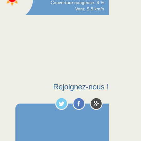
Couverture nuageuse: 4 %
Vent: S 8 km/h
Rejoignez-nous !