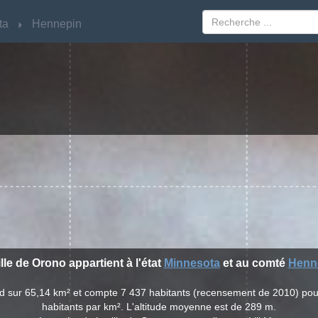
ta
ta
Hennepin
Hennepin
ille de Orono appartient à l'état
Minnesota
et au comté
Henn
end sur 65,14 km² et compte 7 437 habitants (recensement de 2010) pou
habitants par km². L'altitude moyenne est de 289 m.