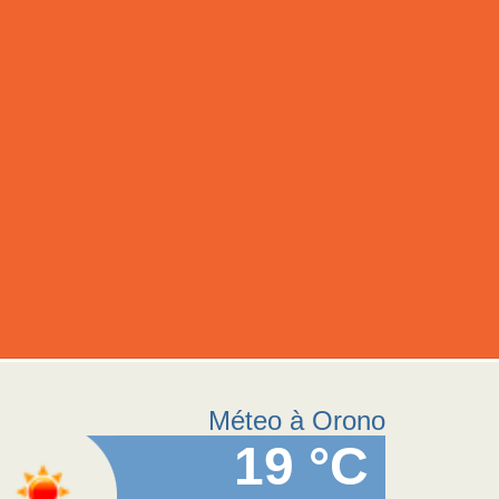
Méteo à Orono
19 °C