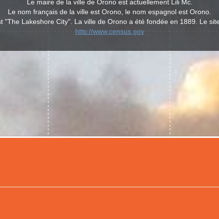
Le maire de la ville de Orono est actuellement Lili Mc.
Le nom français de la ville est Orono, le nom espagnol est Orono.
 "The Lakeshore City". La ville de Orono a été fondée en 1889. Le sit
http://www.census.gov