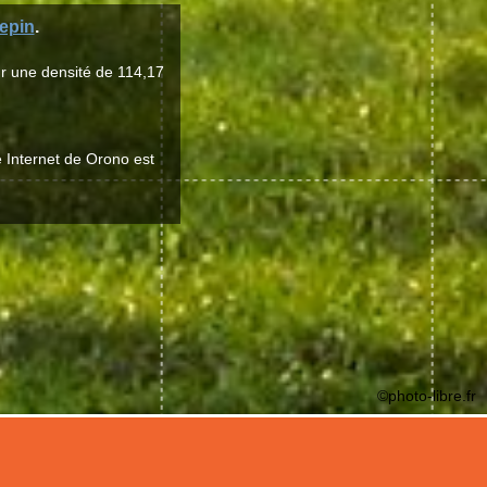
epin
.
r une densité de 114,17
e Internet de Orono est
©photo-libre.fr