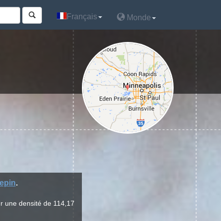
Français
Français
Monde
Monde
epin
.
r une densité de 114,17