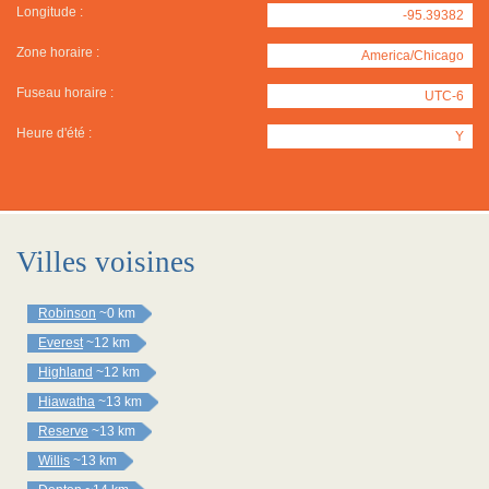
Longitude :
-95.39382
Zone horaire :
America/Chicago
Fuseau horaire :
UTC-6
Heure d'été :
Y
Villes voisines
Robinson
~0 km
Everest
~12 km
Highland
~12 km
Hiawatha
~13 km
Reserve
~13 km
Willis
~13 km