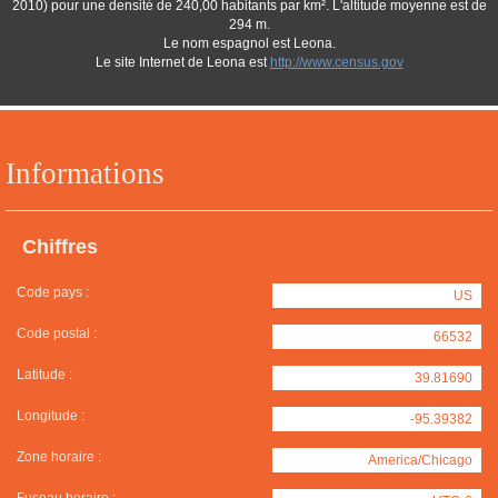
2010) pour une densité de 240,00 habitants par km². L'altitude moyenne est de
294 m.
Le nom espagnol est Leona.
Le site Internet de Leona est
http://www.census.gov
Informations
Chiffres
Code pays :
US
Code postal :
66532
Latitude :
39.81690
Longitude :
-95.39382
Zone horaire :
America/Chicago