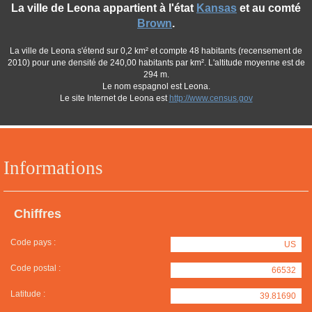
La ville de Leona appartient à l'état
Kansas
et au comté
Brown
.
La ville de Leona s'étend sur 0,2 km² et compte 48 habitants (recensement de
2010) pour une densité de 240,00 habitants par km². L'altitude moyenne est de
294 m.
Le nom espagnol est Leona.
Le site Internet de Leona est
http://www.census.gov
Informations
Chiffres
Code pays :
US
Code postal :
66532
Latitude :
39.81690