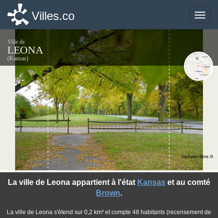
Villes.co
Villes.co
Toggle
Toggle
naviga
naviga
Ville de
LEONA
(Kansas)
©photo-libre.fr
La ville de Leona appartient à l'état
Kansas
et au comté
Brown
.
La ville de Leona s'étend sur 0,2 km² et compte 48 habitants (recensement de