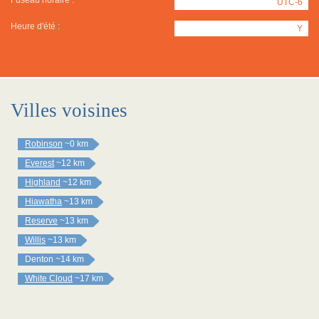
Fuseau horaire :
UTC-6
Heure d'été :
Y
Villes voisines
Robinson
~0 km
Everest
~12 km
Highland
~12 km
Hiawatha
~13 km
Reserve
~13 km
Willis
~13 km
Denton
~14 km
White Cloud
~17 km