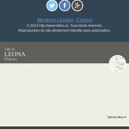
Mentions Légales
Contact
-
© 2014 http://www.villes.co. Tous droits réservés.
Reproduction du site strictement interdite sans autorisation.
Ville de
LEONA
(Kansas)
©photo-libre.fr