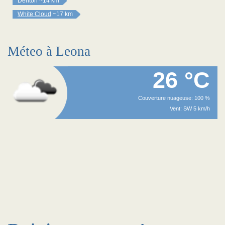
Denton
~14 km
White Cloud
~17 km
Méteo à Leona
26 °C
Couverture nuageuse: 100 %
Vent: SW 5 km/h