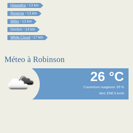
Hiawatha
~13 km
Reserve
~13 km
Willis
~13 km
Denton
~14 km
White Cloud
~17 km
Méteo à Robinson
26 °C
Couverture nuageuse: 83 %
Vent: ENE 6 km/h