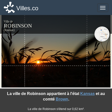
Villes.co
Villes.co
Toggle
Toggle
naviga
naviga
Ville de
ROBINSON
(Kansas)
©photo-libre.fr
La ville de Robinson appartient à l'état
Kansas
et au
comté
Brown
.
La ville de Robinson s'étend sur 0,62 km².