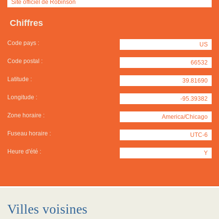
Site officiel de Robinson
Chiffres
Code pays :
US
Code postal :
66532
Latitude :
39.81690
Longitude :
-95.39382
Zone horaire :
America/Chicago
Fuseau horaire :
UTC-6
Heure d'été :
Y
Villes voisines