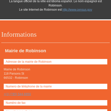
La langue officiel de la ville est Idioma español. Le nom espagnol est
Robinson.
Le site Internet de Robinson est
http://www.census.gov
Informations
Mairie de Robinson
Adresse de la mairie de Robinson
Mairie de Robinson
118 Parsons St
66532
-
Robinson
Numero de téléphone de la mairie
+(1) (785) 544-6850
Numéro de fax