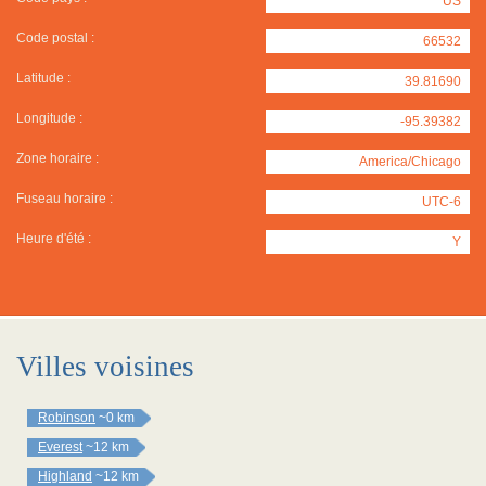
US
Code postal :
66532
Latitude :
39.81690
Longitude :
-95.39382
Zone horaire :
America/Chicago
Fuseau horaire :
UTC-6
Heure d'été :
Y
Villes voisines
Robinson
~0 km
Everest
~12 km
Highland
~12 km