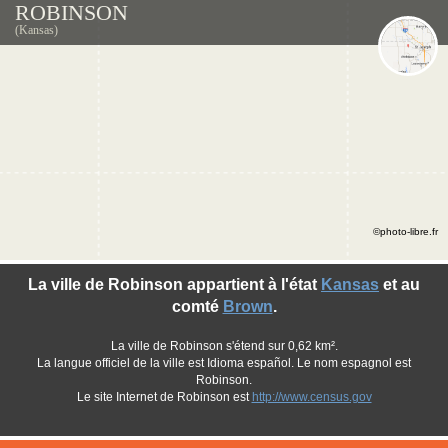
ROBINSON
(Kansas)
©photo-libre.fr
La ville de Robinson appartient à l'état
Kansas
et au
comté
Brown
.
La ville de Robinson s'étend sur 0,62 km².
La langue officiel de la ville est Idioma español. Le nom espagnol est
Robinson.
Le site Internet de Robinson est
http://www.census.gov