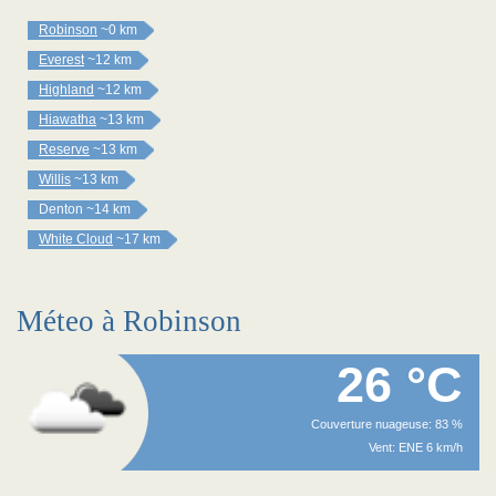
Robinson
~0 km
Everest
~12 km
Highland
~12 km
Hiawatha
~13 km
Reserve
~13 km
Willis
~13 km
Denton
~14 km
White Cloud
~17 km
Méteo à Robinson
26 °C
Couverture nuageuse: 83 %
Vent: ENE 6 km/h