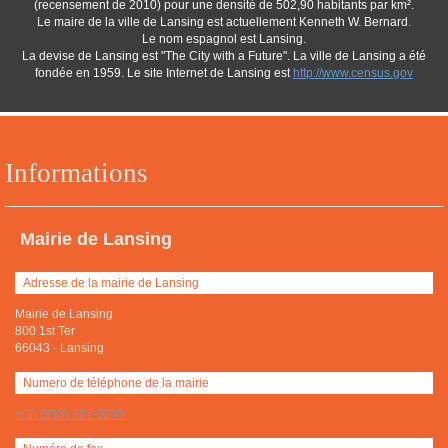
(recensement de 2010) pour une densité de 502,90 habitants par km².
Le maire de la ville de Lansing est actuellement Kenneth W. Bernard.
Le nom espagnol est Lansing.
La devise de Lansing est "The City with a Future". La ville de Lansing a été
fondée en 1959. Le site Internet de Lansing est
http://www.census.gov
Informations
Mairie de Lansing
Adresse de la mairie de Lansing
Mairie de Lansing
800 1st Ter
66043
-
Lansing
Numero de téléphone de la mairie
+(1) (913) 727-3233