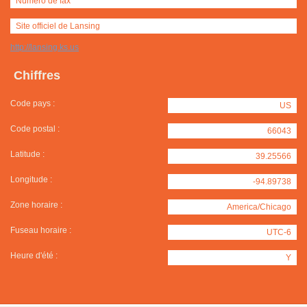
Numéro de fax
Site officiel de Lansing
http://lansing.ks.us
Chiffres
Code pays :
US
Code postal :
66043
Latitude :
39.25566
Longitude :
-94.89738
Zone horaire :
America/Chicago
Fuseau horaire :
UTC-6
Heure d'été :
Y