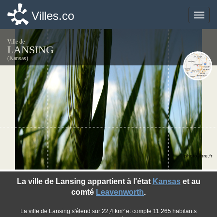
Villes.co
Villes.co
Toggle
Toggle
naviga
naviga
Ville de
LANSING
(Kansas)
©photo-libre.fr
La ville de Lansing appartient à l'état
Kansas
et au
comté
Leavenworth
.
La ville de Lansing s'étend sur 22,4 km² et compte 11 265 habitants