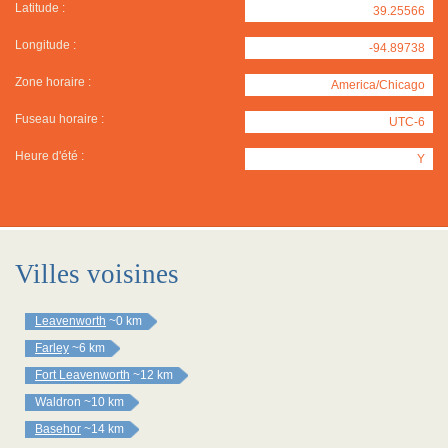
Latitude :
39.25566
Longitude :
-94.89738
Zone horaire :
America/Chicago
Fuseau horaire :
UTC-6
Heure d'été :
Y
Villes voisines
Leavenworth
~0 km
Farley
~6 km
Fort Leavenworth
~12 km
Waldron
~10 km
Basehor
~14 km