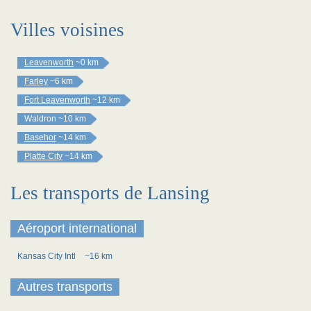
Villes voisines
Leavenworth
~0 km
Farley
~6 km
Fort Leavenworth
~12 km
Waldron
~10 km
Basehor
~14 km
Platte City
~14 km
Les transports de Lansing
Aéroport international
Kansas City Intl
~16 km
Autres transports