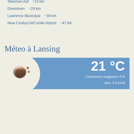
Sherman Aaf
~13 km
Downtown
~29 km
Lawrence Municipal
~39 km
New Century AirCenter Airport
~47 km
Méteo à Lansing
21 °C
Couverture nuageuse: 0 %
Vent: S 5 km/h