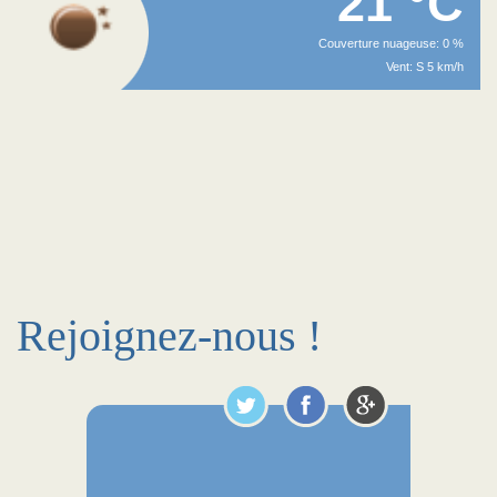
21 °C
Couverture nuageuse: 0 %
Vent: S 5 km/h
Rejoignez-nous !