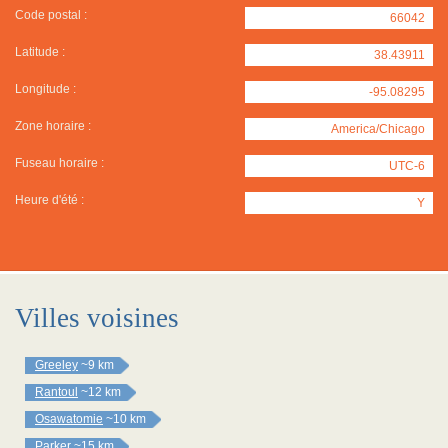
Code postal :
66042
Latitude :
38.43911
Longitude :
-95.08295
Zone horaire :
America/Chicago
Fuseau horaire :
UTC-6
Heure d'été :
Y
Villes voisines
Greeley
~9 km
Rantoul
~12 km
Osawatomie
~10 km
Parker
~15 km