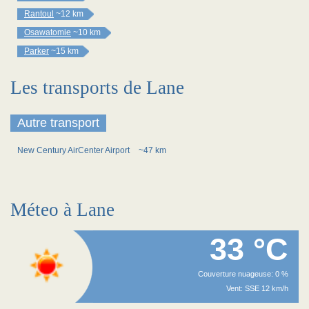
Rantoul
~12 km
Osawatomie
~10 km
Parker
~15 km
Les transports de Lane
Autre transport
New Century AirCenter Airport
~47 km
Méteo à Lane
33 °C
Couverture nuageuse: 0 %
Vent: SSE 12 km/h