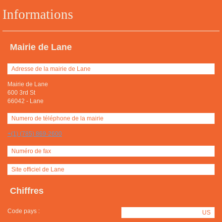
Informations
Mairie de Lane
Adresse de la mairie de Lane
Mairie de Lane
600 3rd St
66042
-
Lane
Numero de téléphone de la mairie
+(1) (785) 869-2600
Numéro de fax
Site officiel de Lane
Chiffres
Code pays :
US