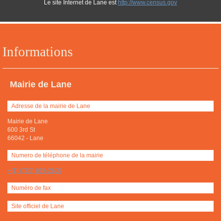
Le site Internet de Lane est
http://www.census.gov
Informations
Mairie de Lane
Adresse de la mairie de Lane
Mairie de Lane
600 3rd St
66042
-
Lane
Numero de téléphone de la mairie
+(1) (785) 869-2600
Numéro de fax
Site officiel de Lane