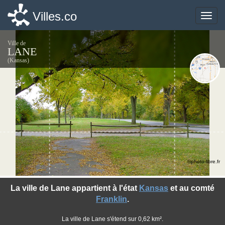
Villes.co
Villes.co
Toggle
Toggle
naviga
naviga
Ville de
LANE
(Kansas)
©photo-libre.fr
La ville de Lane appartient à l'état
Kansas
et au comté
Franklin
.
La ville de Lane s'étend sur 0,62 km².