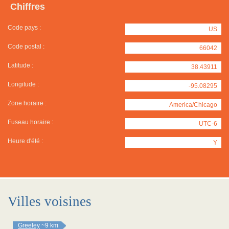
Chiffres
Code pays :
US
Code postal :
66042
Latitude :
38.43911
Longitude :
-95.08295
Zone horaire :
America/Chicago
Fuseau horaire :
UTC-6
Heure d'été :
Y
Villes voisines
Greeley
~9 km