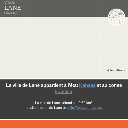
Ville de
LANE
(Kansas)
©photo-libre.fr
La ville de Lane appartient à l'état
Kansas
et au comté
Franklin
.
La ville de Lane s'étend sur 0,62 km².
Le site Internet de Lane est
http://www.census.gov