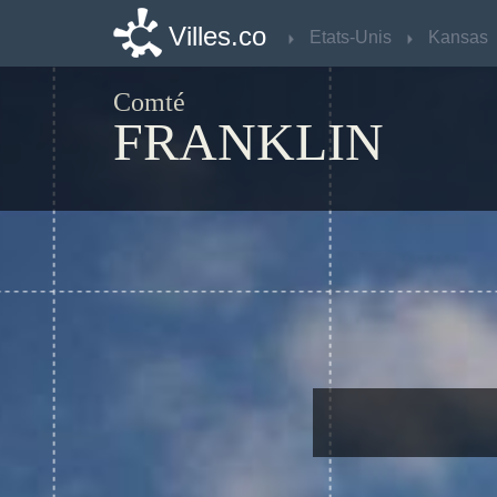
Villes.co
Villes.co
Etats-Unis
Etats-Unis
Kansas
Kansas
Comté
FRANKLIN