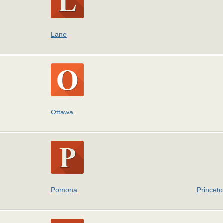
Lane
Ottawa
Pomona
Princeto