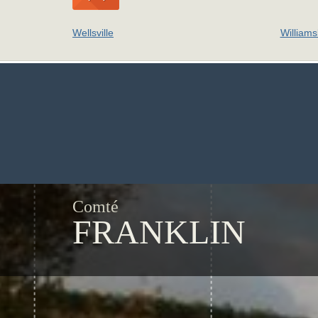
Wellsville
William
Comté
FRANKLIN