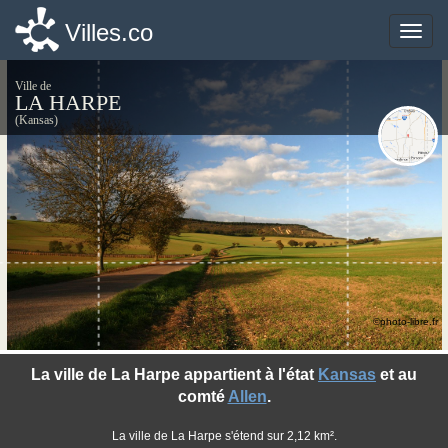
Villes.co
Villes.co
Toggle
Toggle
naviga
naviga
Ville de
LA HARPE
(Kansas)
©photo-libre.fr
La ville de La Harpe appartient à l'état
Kansas
et au
comté
Allen
.
La ville de La Harpe s'étend sur 2,12 km².