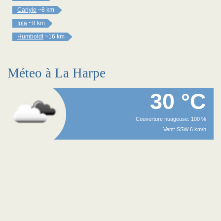
Carlyle
~8 km
Iola
~8 km
Humboldt
~16 km
Méteo à La Harpe
30 °C
Couverture nuageuse: 100 %
Vent: SSW 6 km/h