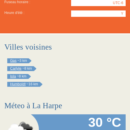
Fuseau horaire :
UTC-6
Heure d'été :
Y
Villes voisines
Gas
~3 km
Carlyle
~8 km
Iola
~8 km
Humboldt
~16 km
Méteo à La Harpe
30 °C