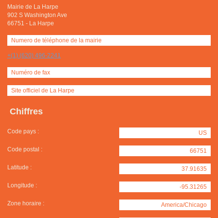
Mairie de La Harpe
902 S Washington Ave
66751
-
La Harpe
Numero de téléphone de la mairie
+(1) (620) 496-2241
Numéro de fax
Site officiel de La Harpe
Chiffres
Code pays :
US
Code postal :
66751
Latitude :
37.91635
Longitude :
-95.31265
Zone horaire :
America/Chicago