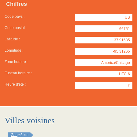
Chiffres
Code pays :
US
Code postal :
66751
Latitude :
37.91635
Longitude :
-95.31265
Zone horaire :
America/Chicago
Fuseau horaire :
UTC-6
Heure d'été :
Y
Villes voisines
Gas
~3 km