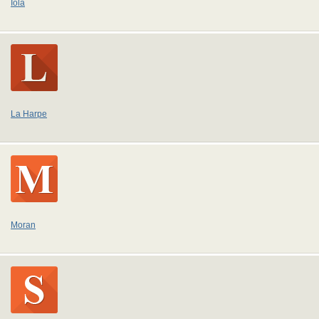
Iola
La Harpe
Moran