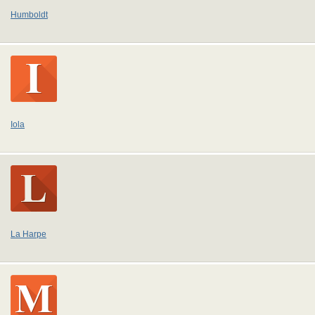
Humboldt
Iola
La Harpe