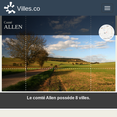
Villes.co
Villes.co
Toggle
Toggle
naviga
naviga
Comté
ALLEN
©photo-libre.fr
Le comté Allen posséde 8 villes.