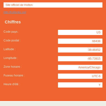
Site officiel de Holton
http://holtonks.net
Chiffres
Code pays :
US
Code postal :
66436
Latitude :
39.46452
Longitude :
-95.73915
Zone horaire :
America/Chicago
Fuseau horaire :
UTC-6
Heure d'été :
Y