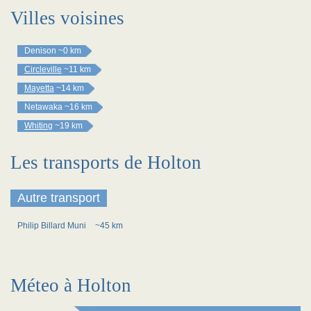
Villes voisines
Denison
~0 km
Circleville
~11 km
Mayetta
~14 km
Netawaka
~16 km
Whiting
~19 km
Les transports de Holton
Autre transport
Philip Billard Muni
~45 km
Méteo à Holton