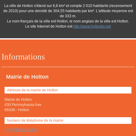
La ville de Holton s'étend sur 6,6 km² et compte 2 010 habitants (recensement
de 2010) pour une densité de 304,55 habitants par km². L'altitude moyenne est
de 333 m.
Le nom français de la ville est Holton, le nom anglais de la ville est Holton.
Le site Internet de Holton est
http://www.holtonks.net
Informations
Mairie de Holton
Adresse de la mairie de Holton
Mairie de Holton
430 Pennsylvania Ave
66436
-
Holton
Numero de téléphone de la mairie
+(1) (785) 364-2721