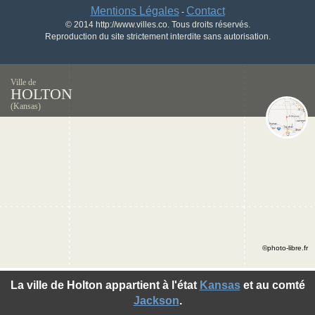
Mentions Légales
Contact
-
© 2014 http://www.villes.co. Tous droits réservés.
Reproduction du site strictement interdite sans autorisation.
Ville de
HOLTON
(Kansas)
©photo-libre.fr
La ville de Holton appartient à l'état
Kansas
et au comté
Jackson
.