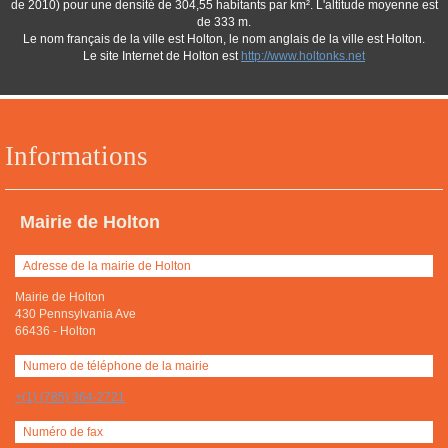
de 2010) pour une densité de 304,55 habitants par km². L'altitude moyenne est
de 333 m.
Le nom français de la ville est Holton, le nom anglais de la ville est Holton.
Le site Internet de Holton est
http://www.holtonks.net
Informations
Mairie de Holton
Adresse de la mairie de Holton
Mairie de Holton
430 Pennsylvania Ave
66436
-
Holton
Numero de téléphone de la mairie
+(1) (785) 364-2721
Numéro de fax