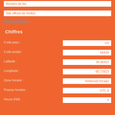
Numéro de fax
Site officiel de Holton
http://holtonks.net
Chiffres
Code pays :
US
Code postal :
66436
Latitude :
39.46452
Longitude :
-95.73915
Zone horaire :
America/Chicago
Fuseau horaire :
UTC-6
Heure d'été :
Y