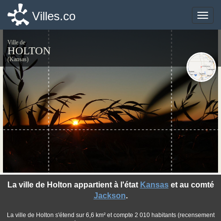
Villes.co
Villes.co
Toggle
Toggle
naviga
naviga
Ville de
HOLTON
(Kansas)
©photo-libre.fr
La ville de Holton appartient à l'état
Kansas
et au comté
Jackson
.
La ville de Holton s'étend sur 6,6 km² et compte 2 010 habitants (recensement