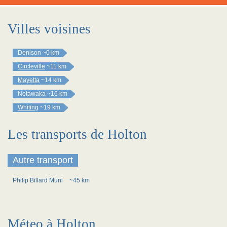
Villes voisines
Denison
~0 km
Circleville
~11 km
Mayetta
~14 km
Netawaka
~16 km
Whiting
~19 km
Les transports de Holton
Autre transport
Philip Billard Muni
~45 km
Méteo à Holton