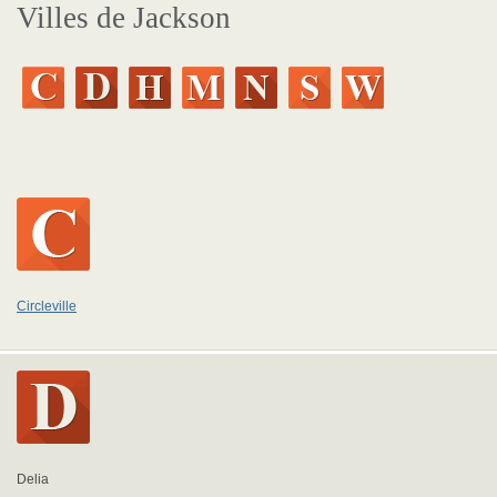
Villes de Jackson
Circleville
Delia