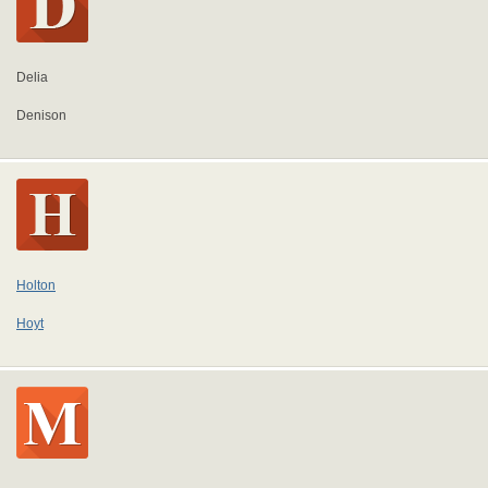
Delia
Denison
Holton
Hoyt