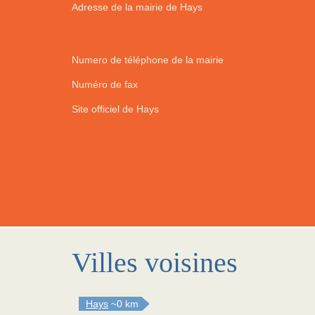
Adresse de la mairie de Hays
Numero de téléphone de la mairie
Numéro de fax
Site officiel de Hays
Villes voisines
Hays
~0 km