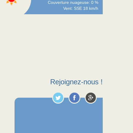
Couverture nuageuse: 0 %
Vent: SSE 18 km/h
Rejoignez-nous !