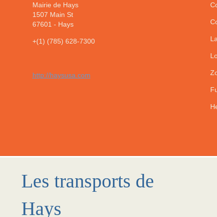
Mairie de Hays
Co
1507 Main St
Co
67601
-
Hays
La
+(1) (785) 628-7300
Lo
Zo
http://haysusa.com
Fu
He
Les transports de
Hays