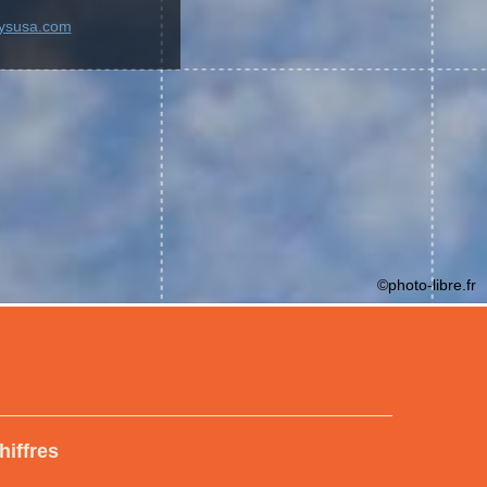
aysusa.com
©photo-libre.fr
hiffres