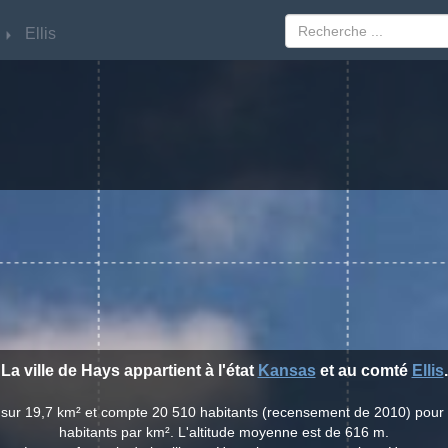
Ellis
Ellis
La ville de Hays appartient à l'état
Kansas
et au comté
Ellis
.
d sur 19,7 km² et compte 20 510 habitants (recensement de 2010) pour
habitants par km². L'altitude moyenne est de 616 m.