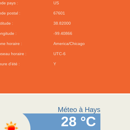
de pays :
US
de postal :
67601
titude :
38.82000
ngitude :
-99.40866
ne horaire :
America/Chicago
seau horaire :
UTC-6
ure d'été :
Y
Méteo à Hays
28 °C