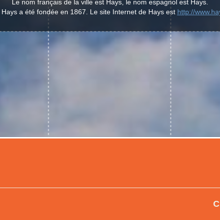
Le nom français de la ville est Hays, le nom espagnol est Hays.
e Hays a été fondée en 1867. Le site Internet de Hays est
http://www.h
C