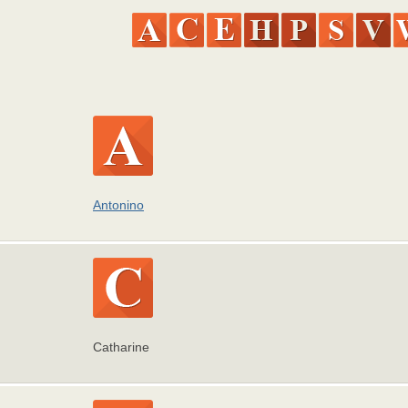
Antonino
Catharine