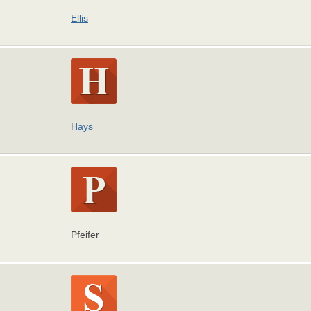
Ellis
Hays
Pfeifer