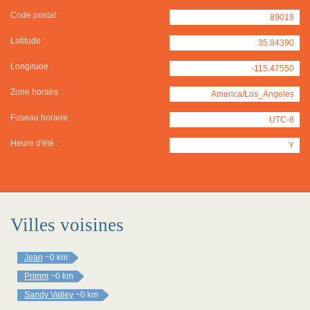
Code postal :
89019
Latitude :
35.84390
Longitude :
-115.47550
Zone horaire :
America/Los_Angeles
Fuseau horaire :
UTC-8
Heure d'été :
Y
Villes voisines
Jean
~0 km
Primm
~0 km
Sandy Valley
~0 km