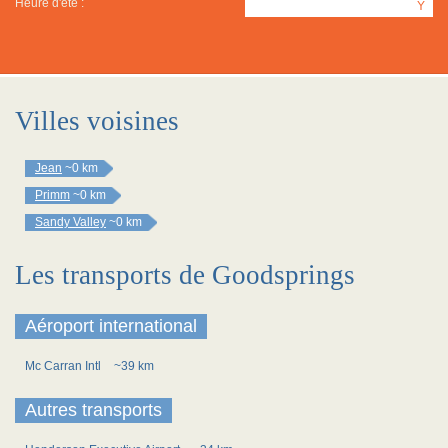
Heure d'été :
Y
Villes voisines
Jean
~0 km
Primm
~0 km
Sandy Valley
~0 km
Les transports de Goodsprings
Aéroport international
Mc Carran Intl
~39 km
Autres transports