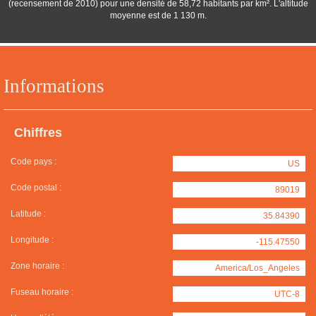
(recensement de 2010) pour une densité de 58,72 habitants par km². L'altitude
moyenne est de 1 130 m.
Informations
Chiffres
Code pays :
US
Code postal :
89019
Latitude :
35.84390
Longitude :
-115.47550
Zone horaire :
America/Los_Angeles
Fuseau horaire :
UTC-8