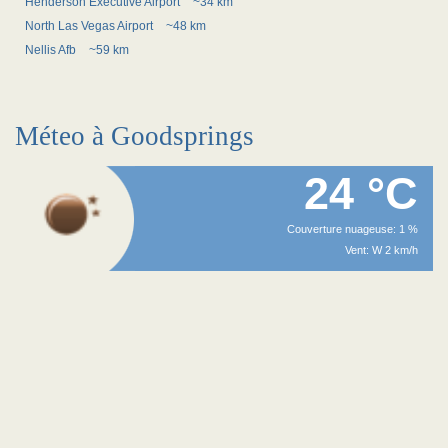
Henderson Executive Airport
~34 km
North Las Vegas Airport
~48 km
Nellis Afb
~59 km
Méteo à Goodsprings
24 °C
Couverture nuageuse: 1 %
Vent: W 2 km/h