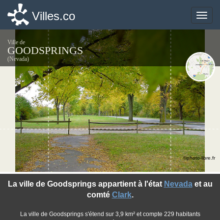
Villes.co
Villes.co
Toggle
Toggle
naviga
naviga
Ville de
GOODSPRINGS
(Nevada)
©photo-libre.fr
La ville de Goodsprings appartient à l'état
Nevada
et au
comté
Clark
.
La ville de Goodsprings s'étend sur 3,9 km² et compte 229 habitants