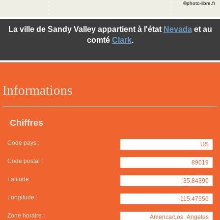
©photo-libre.fr
La ville de Sandy Valley appartient à l'état
Nevada
et au
comté
Clark
.
Informations
Chiffres
Code pays :
US
Code postal :
89019
Latitude :
35.84390
Longitude :
-115.47550
Zone horaire :
America/Los_Angeles