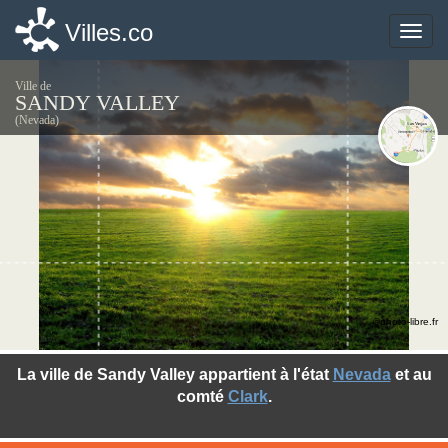
Villes.co
Villes.co
Toggle
Toggle
naviga
naviga
Ville de
SANDY VALLEY
(Nevada)
©photo-libre.fr
La ville de Sandy Valley appartient à l'état
Nevada
et au
comté
Clark
.