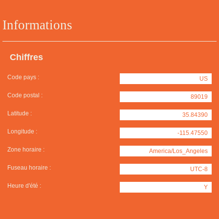
Informations
Chiffres
Code pays :
US
Code postal :
89019
Latitude :
35.84390
Longitude :
-115.47550
Zone horaire :
America/Los_Angeles
Fuseau horaire :
UTC-8
Heure d'été :
Y