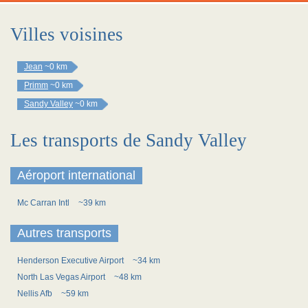
Villes voisines
Jean
~0 km
Primm
~0 km
Sandy Valley
~0 km
Les transports de Sandy Valley
Aéroport international
Mc Carran Intl
~39 km
Autres transports
Henderson Executive Airport
~34 km
North Las Vegas Airport
~48 km
Nellis Afb
~59 km