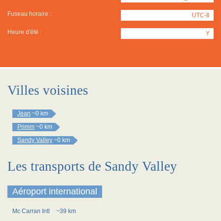
Fuseau horaire :
UTC-8
Heure d'été :
Y
Villes voisines
Jean
~0 km
Primm
~0 km
Sandy Valley
~0 km
Les transports de Sandy Valley
Aéroport international
Mc Carran Intl
~39 km