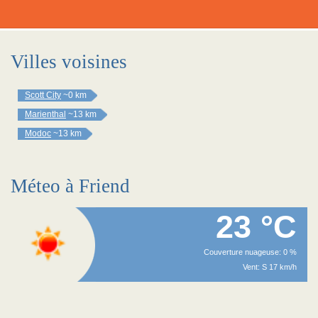
Villes voisines
Scott City
~0 km
Marienthal
~13 km
Modoc
~13 km
Méteo à Friend
23 °C
Couverture nuageuse: 0 %
Vent: S 17 km/h