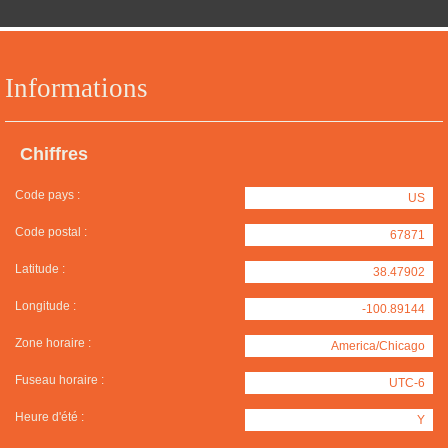
Informations
Chiffres
Code pays :
US
Code postal :
67871
Latitude :
38.47902
Longitude :
-100.89144
Zone horaire :
America/Chicago
Fuseau horaire :
UTC-6
Heure d'été :
Y