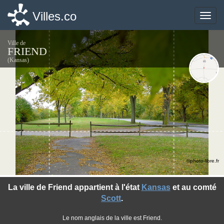
Villes.co
Villes.co
Toggle
Toggle
naviga
naviga
Ville de
FRIEND
(Kansas)
©photo-libre.fr
La ville de Friend appartient à l'état
Kansas
et au comté
Scott
.
Le nom anglais de la ville est Friend.