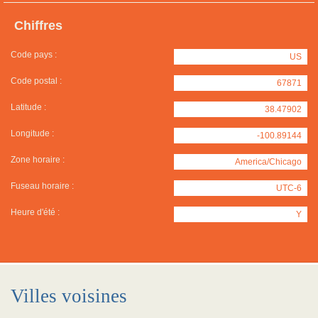
Chiffres
Code pays :
US
Code postal :
67871
Latitude :
38.47902
Longitude :
-100.89144
Zone horaire :
America/Chicago
Fuseau horaire :
UTC-6
Heure d'été :
Y
Villes voisines