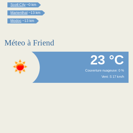
Scott City
~0 km
Marienthal
~13 km
Modoc
~13 km
Méteo à Friend
23 °C
Couverture nuageuse: 0 %
Vent: S 17 km/h