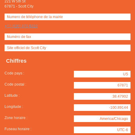
221 W 5th St
67871
-
Scott City
Numero de téléphone de la mairie
+(1) (620) 872-5322
Numéro de fax
Site officiel de Scott City
Chiffres
Code pays :
US
Code postal :
67871
Latitude :
38.47902
Longitude :
-100.89144
Zone horaire :
America/Chicago
Fuseau horaire :
UTC-6