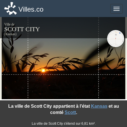
Villes.co
Villes.co
Toggle
Toggle
naviga
naviga
Ville de
SCOTT CITY
(Kansas)
©photo-libre.fr
La ville de Scott City appartient à l'état
Kansas
et au
comté
Scott
.
La ville de Scott City s'étend sur 6,81 km².