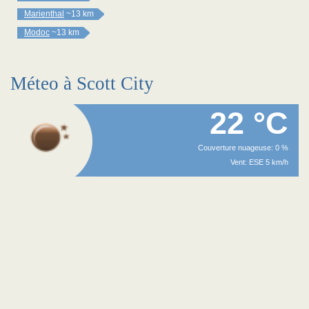
Marienthal
~13 km
Modoc
~13 km
Méteo à Scott City
22 °C
Couverture nuageuse: 0 %
Vent: ESE 5 km/h