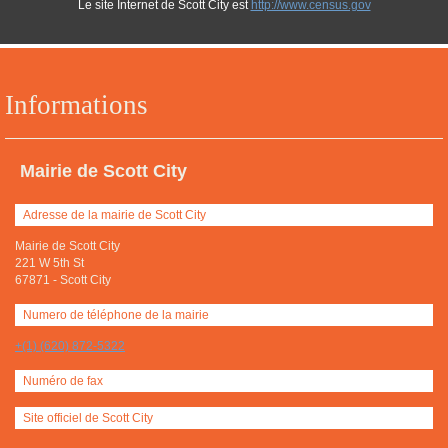
Le site Internet de Scott City est
http://www.census.gov
Informations
Mairie de Scott City
Adresse de la mairie de Scott City
Mairie de Scott City
221 W 5th St
67871
-
Scott City
Numero de téléphone de la mairie
+(1) (620) 872-5322
Numéro de fax
Site officiel de Scott City