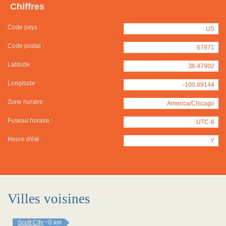
Chiffres
Code pays :
US
Code postal :
67871
Latitude :
38.47902
Longitude :
-100.89144
Zone horaire :
America/Chicago
Fuseau horaire :
UTC-6
Heure d'été :
Y
Villes voisines
Scott City
~0 km