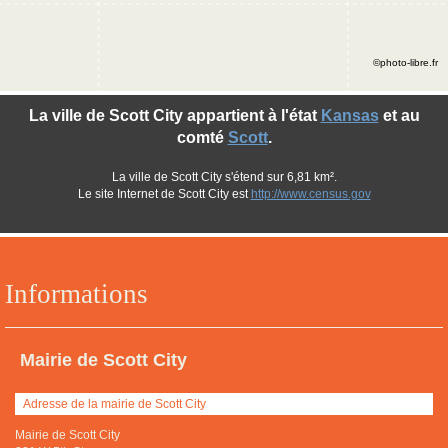
©photo-libre.fr
La ville de Scott City appartient à l'état
Kansas
et au
comté
Scott
.
La ville de Scott City s'étend sur 6,81 km².
Le site Internet de Scott City est
http://www.census.gov
Informations
Mairie de Scott City
Adresse de la mairie de Scott City
Mairie de Scott City