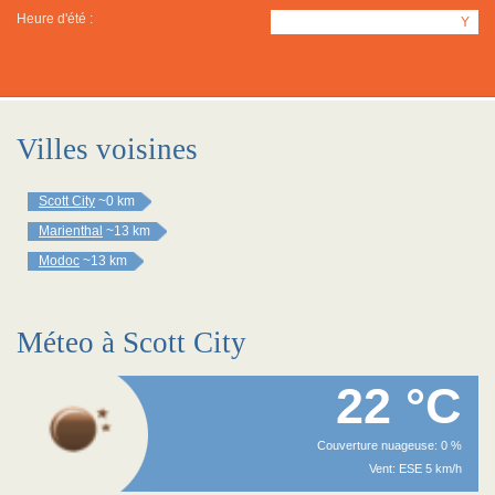
Heure d'été :
Y
Villes voisines
Scott City
~0 km
Marienthal
~13 km
Modoc
~13 km
Méteo à Scott City
22 °C
Couverture nuageuse: 0 %
Vent: ESE 5 km/h