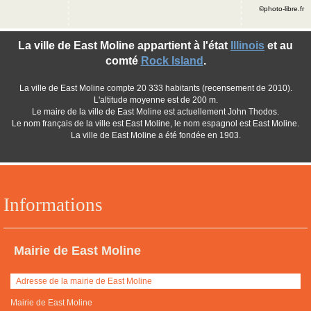
©photo-libre.fr
La ville de East Moline appartient à l'état
Illinois
et au
comté
Rock Island
.
La ville de East Moline compte 20 333 habitants (recensement de 2010).
L'altitude moyenne est de 200 m.
Le maire de la ville de East Moline est actuellement John Thodos.
Le nom français de la ville est East Moline, le nom espagnol est East Moline.
La ville de East Moline a été fondée en 1903.
Informations
Mairie de East Moline
Adresse de la mairie de East Moline
Mairie de East Moline