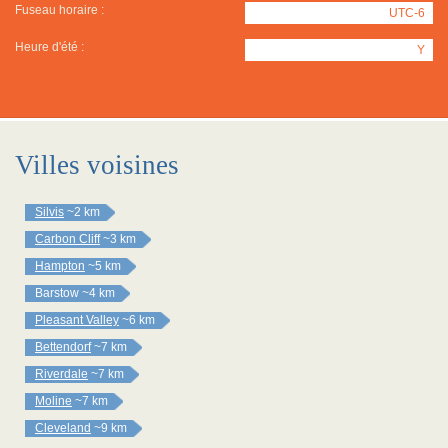
Fuseau horaire :
UTC-6
Heure d'été :
Y
Villes voisines
Silvis
~2 km
Carbon Cliff
~3 km
Hampton
~5 km
Barstow
~4 km
Pleasant Valley
~6 km
Bettendorf
~7 km
Riverdale
~7 km
Moline
~7 km
Cleveland
~9 km