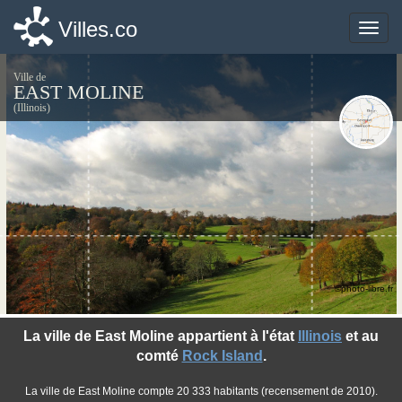
Villes.co
Villes.co
Toggle
Toggle
naviga
naviga
Ville de
EAST MOLINE
(Illinois)
©photo-libre.fr
La ville de East Moline appartient à l'état
Illinois
et au
comté
Rock Island
.
La ville de East Moline compte 20 333 habitants (recensement de 2010).