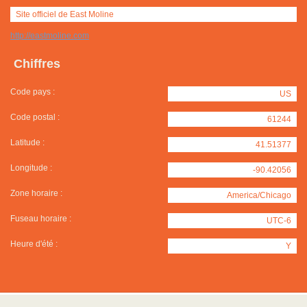
Site officiel de East Moline
http://eastmoline.com
Chiffres
Code pays :
US
Code postal :
61244
Latitude :
41.51377
Longitude :
-90.42056
Zone horaire :
America/Chicago
Fuseau horaire :
UTC-6
Heure d'été :
Y