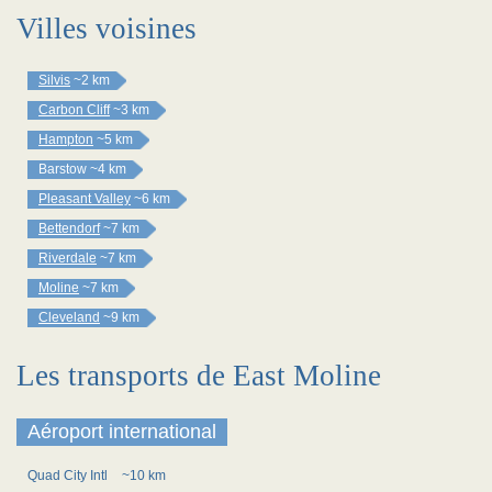
Villes voisines
Silvis
~2 km
Carbon Cliff
~3 km
Hampton
~5 km
Barstow
~4 km
Pleasant Valley
~6 km
Bettendorf
~7 km
Riverdale
~7 km
Moline
~7 km
Cleveland
~9 km
Les transports de East Moline
Aéroport international
Quad City Intl
~10 km