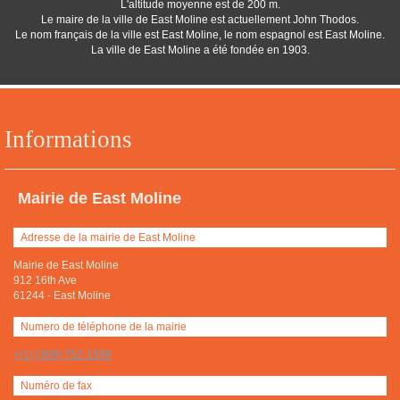
L'altitude moyenne est de 200 m.
Le maire de la ville de East Moline est actuellement John Thodos.
Le nom français de la ville est East Moline, le nom espagnol est East Moline.
La ville de East Moline a été fondée en 1903.
Informations
Mairie de East Moline
Adresse de la mairie de East Moline
Mairie de East Moline
912 16th Ave
61244
-
East Moline
Numero de téléphone de la mairie
+(1) (309) 752-1599
Numéro de fax