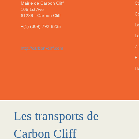
Mairie de Carbon Cliff
Co
106 1st Ave
Co
61239
-
Carbon Cliff
La
+(1) (309) 792-8235
Lo
Zo
http://carbon-cliff.com
Fu
He
Les transports de
Carbon Cliff