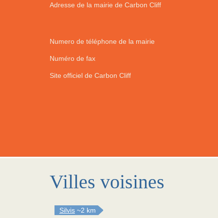
Adresse de la mairie de Carbon Cliff
Numero de téléphone de la mairie
Numéro de fax
Site officiel de Carbon Cliff
Villes voisines
Silvis
~2 km