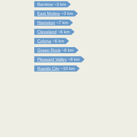
Barstow
~3 km
East Moline
~3 km
Hampton
~7 km
Cleveland
~6 km
Colona
~6 km
Green Rock
~6 km
Pleasant Valley
~8 km
Rapids City
~10 km