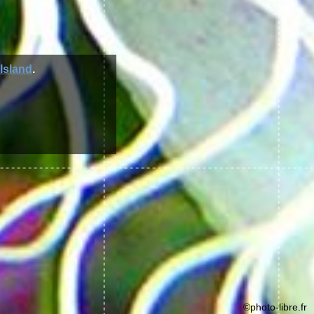
Island
.
©photo-libre.fr