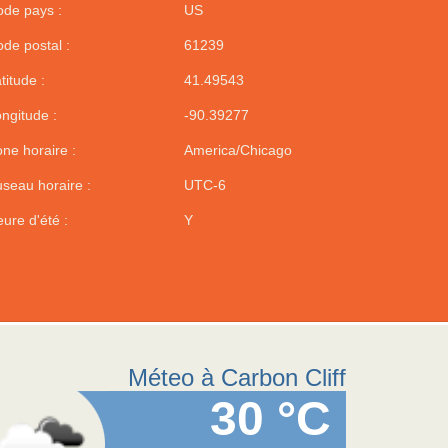
de pays :
US
de postal :
61239
titude :
41.49543
ngitude :
-90.39277
ne horaire :
America/Chicago
seau horaire :
UTC-6
ure d'été :
Y
Méteo à Carbon Cliff
30 °C