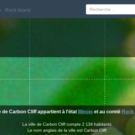
Rock Island
Rock Island
e de Carbon Cliff appartient à l'état
Illinois
et au comté
Rock 
La ville de Carbon Cliff compte 2 134 habitants.
Le nom anglais de la ville est Carbon Cliff.