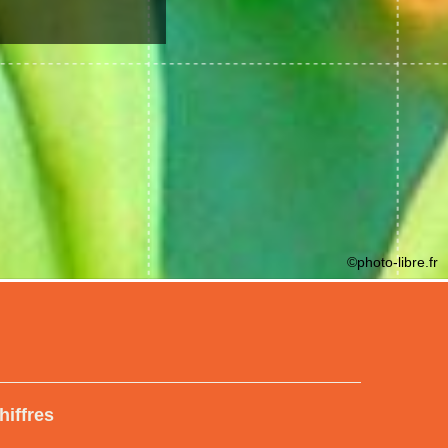
©photo-libre.fr
hiffres